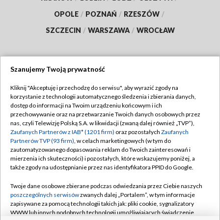
OPOLE
/
POZNAŃ
/
RZESZÓW
/
SZCZECIN
/
WARSZAWA
/
WROCŁAW
Szanujemy Twoją prywatność
Dołącz do nas:
Kliknij "Akceptuję i przechodzę do serwisu", aby wyrazić zgody na
korzystanie z technologii automatycznego śledzenia i zbierania danych,
TVP
dostęp do informacji na Twoim urządzeniu końcowym i ich
Abonament TVP
przechowywanie oraz na przetwarzanie Twoich danych osobowych przez
Regulamin TVP
nas, czyli Telewizję Polską S.A. w likwidacji (zwaną dalej również „TVP”),
Emisja w TVP
Polityka prywatności
Zaufanych Partnerów z IAB* (1201 firm)
oraz pozostałych
Zaufanych
Partnerów TVP (93 firm)
, w celach marketingowych (w tym do
Centrum informacji TVP
Moje zgody
zautomatyzowanego dopasowania reklam do Twoich zainteresowań i
mierzenia ich skuteczności) i pozostałych, które wskazujemy poniżej, a
Naziemna Telewizja Cyfrowa
Pomoc
także zgody na udostępnianie przez nas identyfikatora PPID do Google.
Sklep TVP
Biuro reklamy
Twoje dane osobowe zbierane podczas odwiedzania przez Ciebie naszych
Rada Programowa
Kontakt
poszczególnych serwisów
zwanych dalej „Portalem”, w tym informacje
zapisywane za pomocą technologii takich jak: pliki cookie, sygnalizatory
System NOS
WWW lub innych podobnych technologii umożliwiających świadczenie