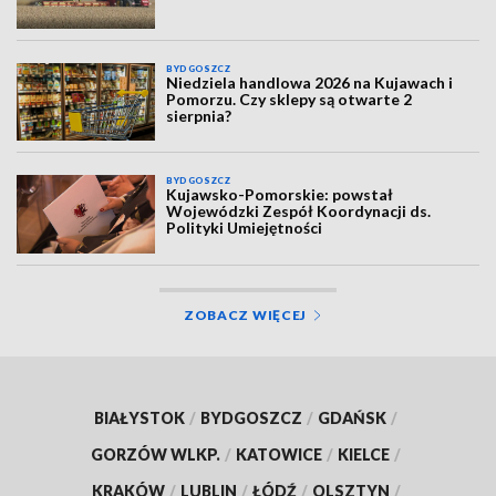
BYDGOSZCZ
Niedziela handlowa 2026 na Kujawach i
Pomorzu. Czy sklepy są otwarte 2
sierpnia?
BYDGOSZCZ
Kujawsko-Pomorskie: powstał
Wojewódzki Zespół Koordynacji ds.
Polityki Umiejętności
ZOBACZ WIĘCEJ
BIAŁYSTOK
/
BYDGOSZCZ
/
GDAŃSK
/
GORZÓW WLKP.
/
KATOWICE
/
KIELCE
/
KRAKÓW
/
LUBLIN
/
ŁÓDŹ
/
OLSZTYN
/