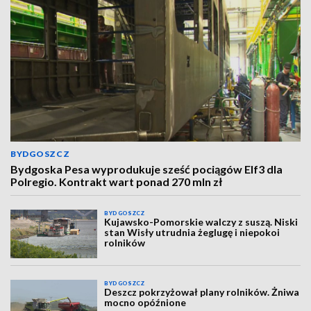
BYDGOSZCZ
Bydgoska Pesa wyprodukuje sześć pociągów Elf3 dla
Polregio. Kontrakt wart ponad 270 mln zł
BYDGOSZCZ
Kujawsko-Pomorskie walczy z suszą. Niski
stan Wisły utrudnia żeglugę i niepokoi
rolników
BYDGOSZCZ
Deszcz pokrzyżował plany rolników. Żniwa
mocno opóźnione