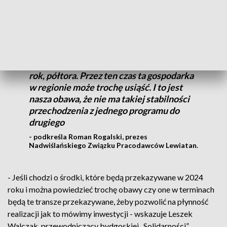
Społecznego.
Te procesy gospodarcze, zanim te środki
będą wydawane, to potrwa co najmniej
rok, półtora. Przez ten czas ta gospodarka
w regionie może trochę usiąść. I to jest
nasza obawa, że nie ma takiej stabilności
przechodzenia z jednego programu do
drugiego
- podkreśla Roman Rogalski, prezes
Nadwiślańskiego Związku Pracodawców Lewiatan.
- Jeśli chodzi o środki, które będą przekazywane w 2024
roku i można powiedzieć trochę obawy czy one w terminach
będą te transze przekazywane, żeby pozwolić na płynność
realizacji jak to mówimy inwestycji - wskazuje Leszek
Walczak, przewodniczący bydgoskiej „Solidarności”.