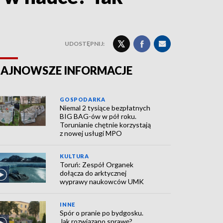
UDOSTĘPNIJ:
AJNOWSZE INFORMACJE
GOSPODARKA
Niemal 2 tysiące bezpłatnych
BIG BAG-ów w pół roku.
Torunianie chętnie korzystają
z nowej usługi MPO
KULTURA
Toruń: Zespół Organek
dołącza do arktycznej
wyprawy naukowców UMK
INNE
Spór o pranie po bydgosku.
Jak rozwiązano sprawę?