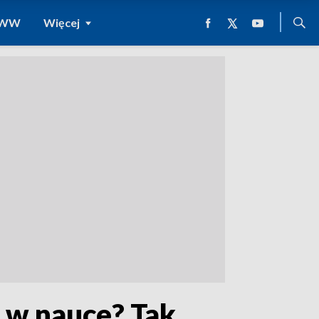
 WWW
Więcej
 w nauce? Tak