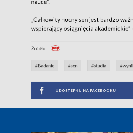
nauce”.
„Całkowity nocny sen jest bardzo ważn
wspierający osiągnięcia akademickie” 
Źródło:
#Badanie
#sen
#studia
#wyni
UDOSTĘPNIJ NA FACEBOOKU