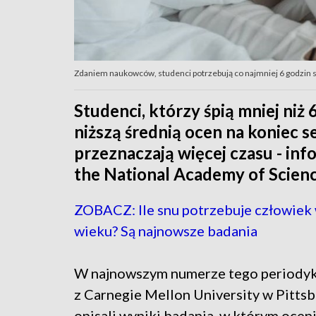
Zdaniem naukowców, studenci potrzebują co najmniej 6 godzin s
Studenci, którzy śpią mniej niż
niższą średnią ocen na koniec s
przeznaczają więcej czasu - in
the National Academy of Scienc
ZOBACZ: Ile snu potrzebuje człowiek
wieku? Są najnowsze badania
W najnowszym numerze tego periody
z Carnegie Mellon University w Pitts
opisali wyniki badania, w którym ocenia