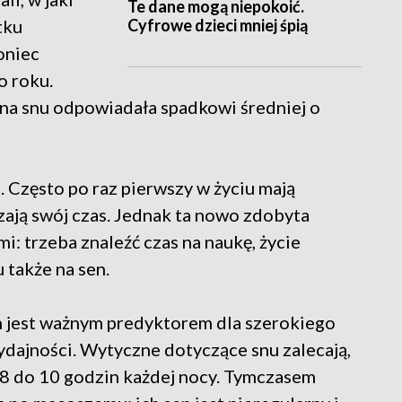
Te dane mogą niepokoić.
Cyfrowe dzieci mniej śpią
tku
oniec
o roku.
ina snu odpowiadała spadkowi średniej o
. Często po raz pierwszy w życiu mają
ają swój czas. Jednak ta nowo zdobyta
i: trzeba znaleźć czas na naukę, życie
 także na sen.
n jest ważnym predyktorem dla szerokiego
dajności. Wytyczne dotyczące snu zalecają,
 8 do 10 godzin każdej nocy. Tymczasem