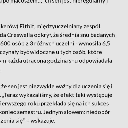
a po macoszemu; ich sen jest nieregularny i
ckerów) Fitbit, międzyuczelniany zespół
a Creswella odkrył, że średnia snu badanych
600 osób z 3 różnych uczelni - wynosiła 6,5
czynały być widoczne u tych osób, które
czym każda utracona godzina snu odpowiadała
.
że sen jest niezwykle ważny dla uczenia się i
 „Teraz wykazaliśmy, że efekt taki występuje
pierwszego roku przekłada się na ich sukces
 koniec semestru. Jednym słowem: niedobór
enia się” – wskazuje.