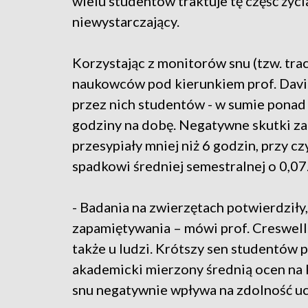
wielu studentów traktuje tę część życi
niewystarczający.
Korzystając z monitorów snu (tzw. tra
naukowców pod kierunkiem prof. David
przez nich studentów - w sumie ponad 
godziny na dobę. Negatywne skutki za
przesypiały mniej niż 6 godzin, przy 
spadkowi średniej semestralnej o 0,07
- Badania na zwierzętach potwierdziły, 
zapamiętywania – mówi prof. Creswell.
także u ludzi. Krótszy sen studentów 
akademicki mierzony średnią ocen na
snu negatywnie wpływa na zdolność ucz