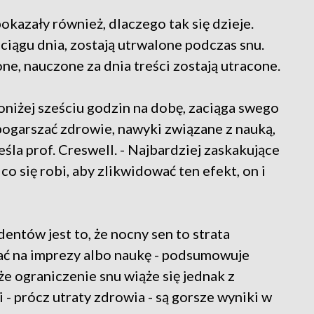
kazały również, dlaczego tak się dzieje.
ciągu dnia, zostają utrwalone podczas snu.
e, nauczone za dnia treści zostają utracone.
niżej sześciu godzin na dobę, zaciąga swego
 pogarszać zdrowie, nawyki związane z nauką,
la prof. Creswell. - Najbardziej zaskakujące
 co się robi, aby zlikwidować ten efekt, on i
ntów jest to, że nocny sen to strata
tać na imprezy albo naukę - podsumowuje
 że ograniczenie snu wiąże się jednak z
 - prócz utraty zdrowia - są gorsze wyniki w