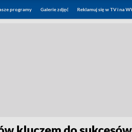
asze programy
Galerie zdjęć
Reklamuj się w TV i na
ów kluczem do sukcesów