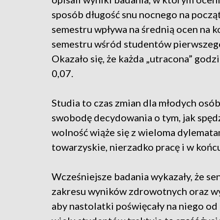
sposób długość snu nocnego na począ
semestru wpływa na średnią ocen na k
semestru wśród studentów pierwszeg
Okazało się, że każda „utracona” godz
0,07.
Studia to czas zmian dla młodych osób
swobodę decydowania o tym, jak spędz
wolność wiąże się z wieloma dylematam
towarzyskie, nierzadko pracę i w końcu
Wcześniejsze badania wykazały, że se
zakresu wyników zdrowotnych oraz wy
aby nastolatki poświęcały na niego od