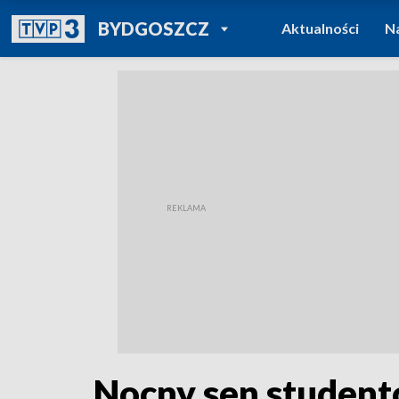
POWRÓT DO
BYDGOSZCZ
Aktualności
N
TVP REGIONY
Nocny sen student