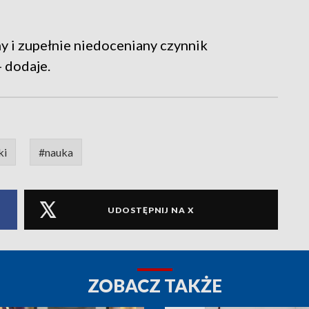
y i zupełnie niedoceniany czynnik
- dodaje.
ki
#nauka
UDOSTĘPNIJ NA X
ZOBACZ TAKŻE