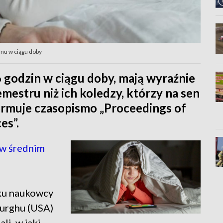
nu w ciągu doby
 6 godzin w ciągu doby, mają wyraźnie
emestru niż ich koledzy, którzy na sen
formuje czasopismo „Proceedings of
es”.
 w średnim
ku naukowcy
burghu (USA)
li, w jaki