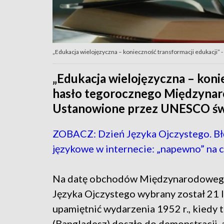
„Edukacja wielojęzyczna – konieczność transformacji edukacji”
„Edukacja wielojęzyczna – konie
hasło tegorocznego Międzynar
Ustanowione przez UNESCO świ
ZOBACZ: Dzień Języka Ojczystego. B
językowe w internecie: „napewno” na cz
Na datę obchodów Międzynarodoweg
Języka Ojczystego wybrany został 21 
upamiętnić wydarzenia 1952 r., kiedy 
(Bangladesz) doszło do demonstracji, 