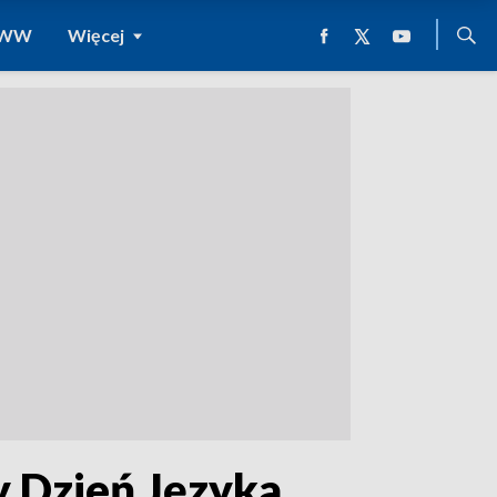
 WWW
Więcej
 Dzień Języka