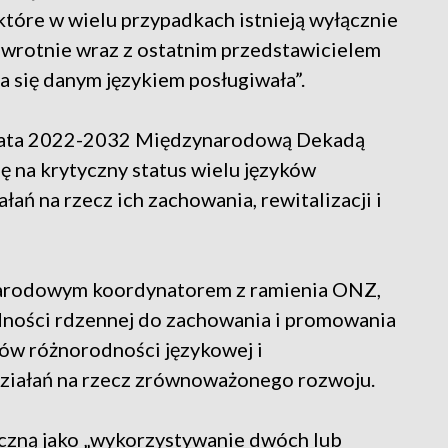
 które w wielu przypadkach istnieją wyłącznie
powrotnie wraz z ostatnim przedstawicielem
ra się danym językiem posługiwała”.
lata 2022-2032 Międzynarodową Dekadą
 na krytyczny status wielu języków
łań na rzecz ich zachowania, rewitalizacji i
arodowym koordynatorem z ramienia ONZ,
udności rdzennej do zachowania i promowania
ów różnorodności językowej i
działań na rzecz zrównoważonego rozwoju.
czną jako „wykorzystywanie dwóch lub