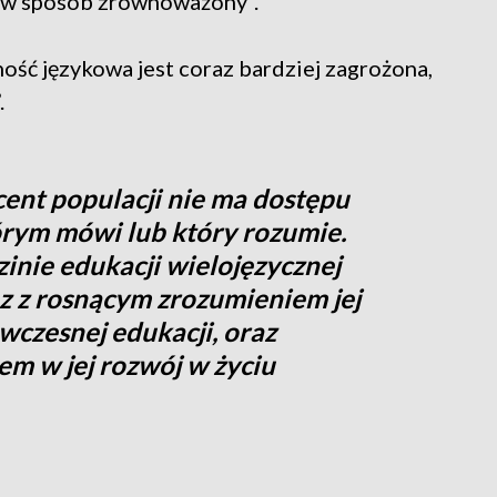
y w sposób zrównoważony”.
ć językowa jest coraz bardziej zagrożona,
.
cent populacji nie ma dostępu
órym mówi lub który rozumie.
inie edukacji wielojęzycznej
az z rosnącym zrozumieniem jej
wczesnej edukacji, oraz
m w jej rozwój w życiu