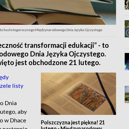
 - to hasło tegorocznego Międzynarodowego Dnia Języka Ojczystego
czność transformacji edukacji” - to
odowego Dnia Języka Ojczystego.
ęto jest obchodzone 21 lutego.
łędy
ele listy
o Dnia
lutego, aby
to w Dhace
Polszczyzna jest piękna! 21
lutego - Międzynarodowy
a następnie