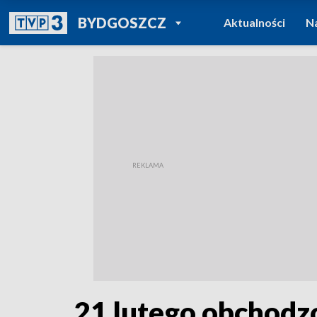
POWRÓT DO
BYDGOSZCZ
Aktualności
N
TVP REGIONY
21 lutego obchodz