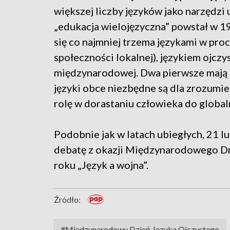
większej liczby języków jako narzędzi 
„edukacja wielojęzyczna” powstał w 19
się co najmniej trzema językami w pro
społeczności lokalnej), językiem ojcz
międzynarodowej. Dwa pierwsze mają 
języki obce niezbędne są dla zrozumi
rolę w dorastaniu człowieka do globa
Podobnie jak w latach ubiegłych, 21 l
debatę z okazji Międzynarodowego Dn
roku „Język a wojna”.
Źródło:
#Międzynarodowy Dzień Języka Ojczystego