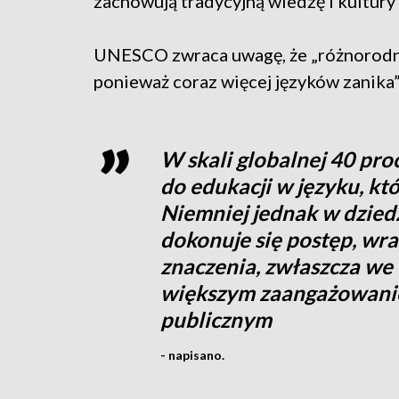
zachowują tradycyjną wiedzę i kultur
UNESCO zwraca uwagę, że „różnorodnoś
ponieważ coraz więcej języków zanika”
W skali globalnej 40 pro
do edukacji w języku, kt
Niemniej jednak w dziedz
dokonuje się postęp, wr
znaczenia, zwłaszcza we 
większym zaangażowanie
publicznym
- napisano.