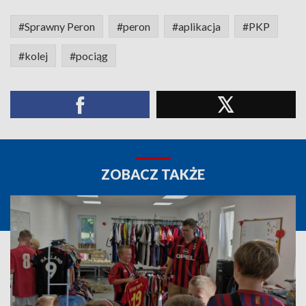
#Sprawny Peron
#peron
#aplikacja
#PKP
#kolej
#pociąg
ZOBACZ TAKŻE