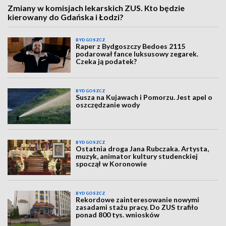
Zmiany w komisjach lekarskich ZUS. Kto będzie
kierowany do Gdańska i Łodzi?
BYDGOSZCZ
Raper z Bydgoszczy Bedoes 2115
podarował fance luksusowy zegarek.
Czeka ją podatek?
BYDGOSZCZ
Susza na Kujawach i Pomorzu. Jest apel o
oszczędzanie wody
BYDGOSZCZ
Ostatnia droga Jana Rubczaka. Artysta,
muzyk, animator kultury studenckiej
spoczął w Koronowie
BYDGOSZCZ
Rekordowe zainteresowanie nowymi
zasadami stażu pracy. Do ZUS trafiło
ponad 800 tys. wniosków