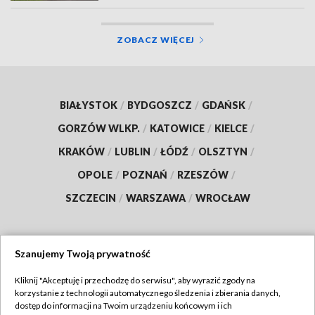
ZOBACZ WIĘCEJ
BIAŁYSTOK
/
BYDGOSZCZ
/
GDAŃSK
/
GORZÓW WLKP.
/
KATOWICE
/
KIELCE
/
KRAKÓW
/
LUBLIN
/
ŁÓDŹ
/
OLSZTYN
/
OPOLE
/
POZNAŃ
/
RZESZÓW
/
SZCZECIN
/
WARSZAWA
/
WROCŁAW
Szanujemy Twoją prywatność
Dołącz do nas:
Kliknij "Akceptuję i przechodzę do serwisu", aby wyrazić zgody na
korzystanie z technologii automatycznego śledzenia i zbierania danych,
TVP
dostęp do informacji na Twoim urządzeniu końcowym i ich