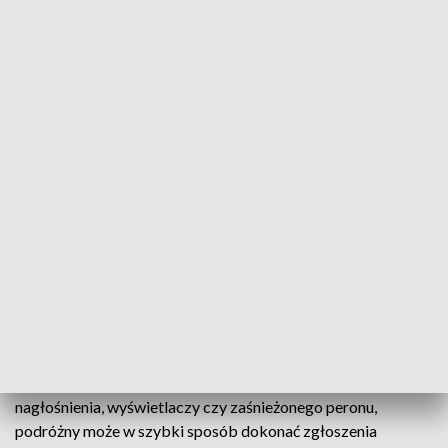
Aplikacja została stworzona z myślą o zapewnieniu
oczekiwanego komfortu podróżnych. Narzędzie umożliwia
przekazywanie do PLK SA informacji o usterkach oraz stanie
czystości infrastruktury pasażerskiej na peronach, drogach
dojścia, a także przejściach nad i pod torami zarządzanych
przez PKP Polskie Linie Kolejowe S.A.
Sprawny Peron to dodatkowe narzędzie, obok formularzy
kontaktowych dostępnych na stronie internetowej PLK do
zgłaszania usterek. Pozwala na szybkie przekazanie
informacji o stanie infrastruktury pasażerskiej, a tym samym
szybką reakcję zarządcy infrastruktury na zaistniałe
nieprawidłowości.
W przypadku zauważenia usterki, np. awarii windy,
nagłośnienia, wyświetlaczy czy zaśnieżonego peronu,
podróżny może w szybki sposób dokonać zgłoszenia