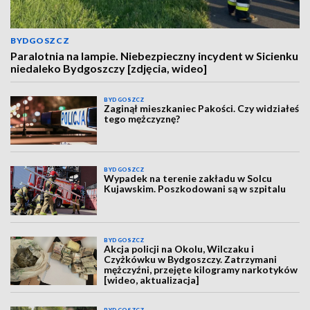
BYDGOSZCZ
Paralotnia na lampie. Niebezpieczny incydent w Sicienku
niedaleko Bydgoszczy [zdjęcia, wideo]
BYDGOSZCZ
Zaginął mieszkaniec Pakości. Czy widziałeś
tego mężczyznę?
BYDGOSZCZ
Wypadek na terenie zakładu w Solcu
Kujawskim. Poszkodowani są w szpitalu
BYDGOSZCZ
Akcja policji na Okolu, Wilczaku i
Czyżkówku w Bydgoszczy. Zatrzymani
mężczyźni, przejęte kilogramy narkotyków
[wideo, aktualizacja]