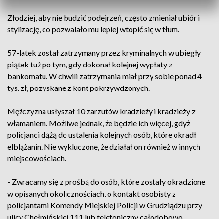
Złodziej, aby nie budzić podejrzeń, często zmieniał ubiór i
stylizację, co pozwalało mu lepiej wtopić się w tłum.
57-latek został zatrzymany przez kryminalnych w ubiegły
piątek tuż po tym, gdy dokonał kolejnej wypłaty z
bankomatu. W chwili zatrzymania miał przy sobie ponad 4
tys. zł, pozyskane z kont pokrzywdzonych.
Mężczyzna usłyszał 10 zarzutów kradzieży i kradzieży z
włamaniem. Możliwe jednak, że będzie ich więcej, gdyż
policjanci dążą do ustalenia kolejnych osób, które okradł
elblążanin. Nie wykluczone, że działał on również w innych
miejscowościach.
- Zwracamy się z prośbą do osób, które zostały okradzione
w opisanych okolicznościach, o kontakt osobisty z
policjantami Komendy Miejskiej Policji w Grudziądzu przy
ulicy Chełmińskiej 111 lub telefoniczny całodobowo