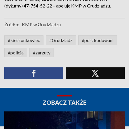
(dyżurny) 47-754-52-22 – apeluje KMP w Grudziądzu.
Źródło:
KMP w Grudziądzu
#kieszonkowiec
#Grudziadz
#poszkodowani
#policja
#zarzuty
ZOBACZ TAKŻE