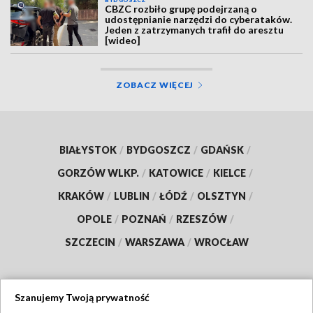
BYDGOSZCZ
CBZC rozbiło grupę podejrzaną o
udostępnianie narzędzi do cyberataków.
Jeden z zatrzymanych trafił do aresztu
[wideo]
ZOBACZ WIĘCEJ
BIAŁYSTOK
/
BYDGOSZCZ
/
GDAŃSK
/
GORZÓW WLKP.
/
KATOWICE
/
KIELCE
/
KRAKÓW
/
LUBLIN
/
ŁÓDŹ
/
OLSZTYN
/
OPOLE
/
POZNAŃ
/
RZESZÓW
/
SZCZECIN
/
WARSZAWA
/
WROCŁAW
Szanujemy Twoją prywatność
Dołącz do nas: