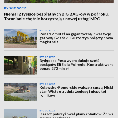
BYDGOSZCZ
Niemal 2 tysiące bezpłatnych BIG BAG-ów w pół roku.
Torunianie chętnie korzystają z nowej usługi MPO
BYDGOSZCZ
Ponad 2 mld zł na gigantyczną inwestycję
gazową. Gdańsk i Gustorzyn połączy nowa
magistrala
BYDGOSZCZ
Bydgoska Pesa wyprodukuje sześć
pociągów Elf3 dla Polregio. Kontrakt wart
ponad 270 mln zł
BYDGOSZCZ
Kujawsko-Pomorskie walczy z suszą. Niski
stan Wisły utrudnia żeglugę i niepokoi
rolników
BYDGOSZCZ
Deszcz pokrzyżował plany rolników. Żniwa
mocno opóźnione