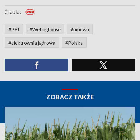
Źródło:
#PEJ
#Wetinghouse
#umowa
#elektrownia jądrowa
#Polska
ZOBACZ TAKŻE