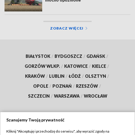
ZOBACZ WIĘCEJ
BIAŁYSTOK
/
BYDGOSZCZ
/
GDAŃSK
/
GORZÓW WLKP.
/
KATOWICE
/
KIELCE
/
KRAKÓW
/
LUBLIN
/
ŁÓDŹ
/
OLSZTYN
/
OPOLE
/
POZNAŃ
/
RZESZÓW
/
SZCZECIN
/
WARSZAWA
/
WROCŁAW
Szanujemy Twoją prywatność
Dołącz do nas:
Kliknij "Akceptuję i przechodzę do serwisu", aby wyrazić zgody na