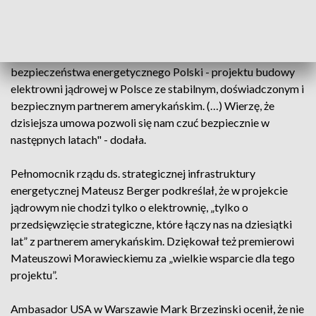
Anna Moskwa wyraziła też nadzieję, że kolejna umowa ws.
projektowania zostanie podpisana jeszcze w I połowie br.
Minister podkreślała, że rząd podjął decyzję "o
doprowadzeniu do końca kluczowego projektu dla
bezpieczeństwa energetycznego Polski - projektu budowy
elektrowni jądrowej w Polsce ze stabilnym, doświadczonym i
bezpiecznym partnerem amerykańskim. (…) Wierzę, że
dzisiejsza umowa pozwoli się nam czuć bezpiecznie w
następnych latach" - dodała.
Pełnomocnik rządu ds. strategicznej infrastruktury
energetycznej Mateusz Berger podkreślał, że w projekcie
jądrowym nie chodzi tylko o elektrownię, „tylko o
przedsięwzięcie strategiczne, które łączy nas na dziesiątki
lat” z partnerem amerykańskim. Dziękował też premierowi
Mateuszowi Morawieckiemu za „wielkie wsparcie dla tego
projektu”.
Ambasador USA w Warszawie Mark Brzezinski ocenił, że nie