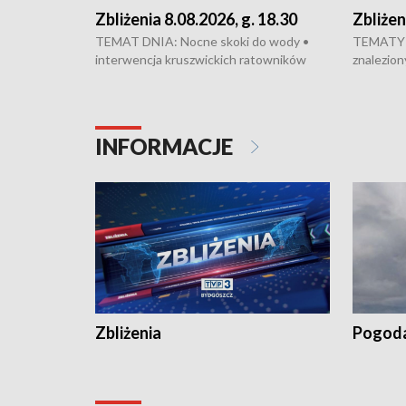
Zbliżenia 8.08.2026, g. 18.30
Zbliżen
TEMAT DNIA: Nocne skoki do wody •
TEMATY 
interwencja kruszwickich ratowników
znalezion
WOPR mogła zapobiec tragedii • Koniec
zaginione
prac na Rondzie Fordońskim • Na Wyspie
finał pra
Młyńskiej świętowano urodziny Mariana
Kujawskim
Rejewskiego • Kujawski Festiwal Pieśni
w Chełmni
INFORMACJE
Ludowej w Inowrocławiu • Rekord w
miastach 
kiszeniu ogórków w gminie Łasin
recept po
Dalszy ci
wywiesza
Zbliżenia
Pogod