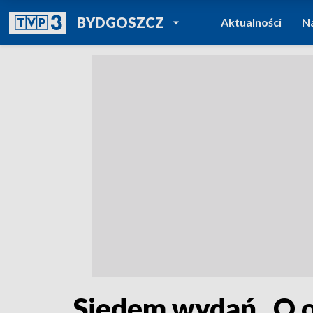
POWRÓT DO
BYDGOSZCZ
Aktualności
N
TVP REGIONY
Siedem wydań „O o