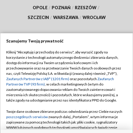
OPOLE
/
POZNAŃ
/
RZESZÓW
/
SZCZECIN
/
WARSZAWA
/
WROCŁAW
Szanujemy Twoją prywatność
Dołącz do nas:
Kliknij "Akceptuję i przechodzę do serwisu", aby wyrazić zgody na
korzystanie z technologii automatycznego śledzenia i zbierania danych,
TVP
dostęp do informacji na Twoim urządzeniu końcowym i ich
Abonament TVP
przechowywanie oraz na przetwarzanie Twoich danych osobowych przez
Regulamin TVP
nas, czyli Telewizję Polską S.A. w likwidacji (zwaną dalej również „TVP”),
Emisja w TVP
Polityka prywatności
Zaufanych Partnerów z IAB* (1201 firm)
oraz pozostałych
Zaufanych
Partnerów TVP (93 firm)
, w celach marketingowych (w tym do
Centrum informacji TVP
Moje zgody
zautomatyzowanego dopasowania reklam do Twoich zainteresowań i
mierzenia ich skuteczności) i pozostałych, które wskazujemy poniżej, a
Naziemna Telewizja Cyfrowa
Pomoc
także zgody na udostępnianie przez nas identyfikatora PPID do Google.
Sklep TVP
Biuro reklamy
Twoje dane osobowe zbierane podczas odwiedzania przez Ciebie naszych
Rada Programowa
Kontakt
poszczególnych serwisów
zwanych dalej „Portalem”, w tym informacje
zapisywane za pomocą technologii takich jak: pliki cookie, sygnalizatory
System NOS
WWW lub innych podobnych technologii umożliwiających świadczenie
dopasowanych i bezpiecznych usług, personalizację treści oraz reklam,