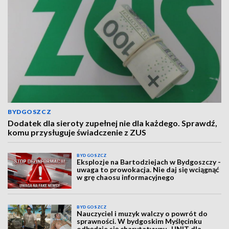
BYDGOSZCZ
Dodatek dla sieroty zupełnej nie dla każdego. Sprawdź,
komu przysługuje świadczenie z ZUS
BYDGOSZCZ
Eksplozje na Bartodziejach w Bydgoszczy -
uwaga to prowokacja. Nie daj się wciągnąć
w grę chaosu informacyjnego
BYDGOSZCZ
Nauczyciel i muzyk walczy o powrót do
sprawności. W bydgoskim Myślęcinku
odbędzie się charytatywny „UNIT dla