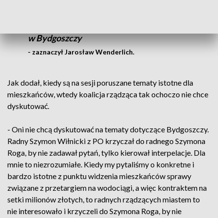
była upolityczniona i by „warszawskie
wojenki” przenosić na lokalny poziom.
Niestety, taką mamy większość rządzącą
w Bydgoszczy
- zaznaczył Jarosław Wenderlich.
Jak dodał, kiedy są na sesji poruszane tematy istotne dla
mieszkańców, wtedy koalicja rządząca tak ochoczo nie chce
dyskutować.
- Oni nie chcą dyskutować na tematy dotyczące Bydgoszczy.
Radny Szymon Wiłnicki z PO krzyczał do radnego Szymona
Roga, by nie zadawał pytań, tylko kierował interpelacje. Dla
mnie to niezrozumiałe. Kiedy my pytaliśmy o konkretne i
bardzo istotne z punktu widzenia mieszkańców sprawy
związane z przetargiem na wodociągi, a więc kontraktem na
setki milionów złotych, to radnych rządzących miastem to
nie interesowało i krzyczeli do Szymona Roga, by nie