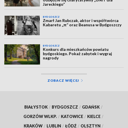
Jareckiego”
BYDGOSZCZ
Zmarł Jan Rubczak, aktor i współtwórca
Kabaretu „π” oraz Beanusa w Bydgoszczy
BYDGOSZCZ
Konkurs dla mieszkańców powiatu
bydgoskiego. Pokaż zabytek i wygraj
nagrody
ZOBACZ WIĘCEJ
BIAŁYSTOK
/
BYDGOSZCZ
/
GDAŃSK
/
GORZÓW WLKP.
/
KATOWICE
/
KIELCE
/
KRAKÓW
/
LUBLIN
/
ŁÓDŹ
/
OLSZTYN
/