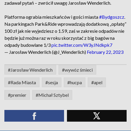
zadawał pytań – zwrócił uwagę Jarosław Wenderlich.
Platforma ograbia mieszkańców i gości miasta
#Bydgoszcz
.
Na parkingach Park&Ride wprowadzają dodatkową „opłatę”
100 zł jak nie wyjedziesz o 1.59, zaś w zakresie odpadów nie
będzie już można raz w roku skorzystać z big bagów na
odpady budowlane 1/3
pic.twitter.com/W3yJNdkpk7
— Jarosław Wenderlich (@J_Wenderlich)
February 22, 2023
#Jarosław Wenderlich
#wywóz śmieci
#Rada Miasta
#sesja
#hucpa
#apel
#premier
#Michał Sztybel