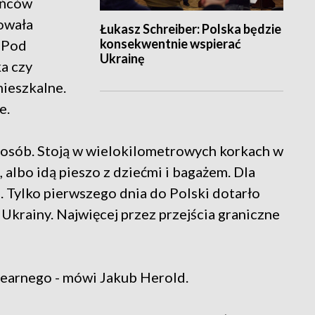
ińców
owała
Łukasz Schreiber: Polska będzie
konsekwentnie wspierać
. Pod
Ukrainę
ka czy
mieszkalne.
e.
ce osób. Stoją w wielokilometrowych korkach w
albo idą pieszo z dziećmi i bagażem. Dla
. Tylko pierwszego dnia do Polski dotarło
 Ukrainy. Najwięcej przez przejścia graniczne
klearnego - mówi Jakub Herold.