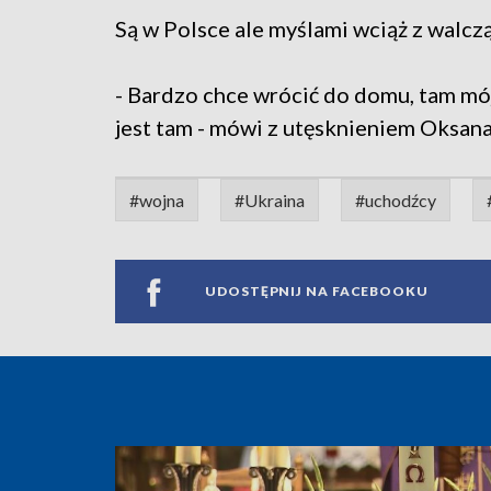
Są w Polsce ale myślami wciąż z walcz
- Bardzo chce wrócić do domu, tam mój
jest tam - mówi z utęsknieniem Oksana
#wojna
#Ukraina
#uchodźcy
UDOSTĘPNIJ NA FACEBOOKU