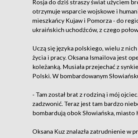
Rosja do dziś straszy świat użyciem br
otrzymuje wsparcie wojskowe i humani
mieszkańcy Kujaw i Pomorza - do regio
ukraińskich uchodźców, z czego połow
Uczą się języka polskiego, wielu z nich
życia i pracy. Oksana Ismailova jest o
koleżanką. Musiała przejechać z synki
Polski. W bombardowanym Słowiańsku z
- Tam został brat z rodziną i mój ojciec
zadzwonić. Teraz jest tam bardzo nieb
bombardują obok Słowiańska, miasto K
Oksana Kuz znalazła zatrudnienie w pr