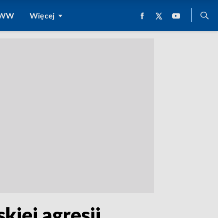
 WWW
Więcej
kiej agresji