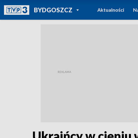
POWRÓT DO
BYDGOSZCZ
Aktualności
N
TVP REGIONY
Ukraińcy w cieniu w