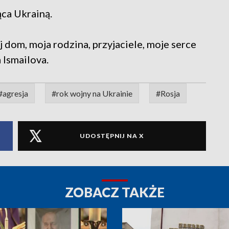
ąca Ukrainą.
 dom, moja rodzina, przyjaciele, moje serce
 Ismailova.
#agresja
#rok wojny na Ukrainie
#Rosja
UDOSTĘPNIJ NA X
ZOBACZ TAKŻE