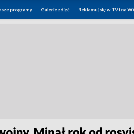
asze programy
Galerie zdjęć
Reklamuj się w TV i na
ojny. Minął rok od rosyjs