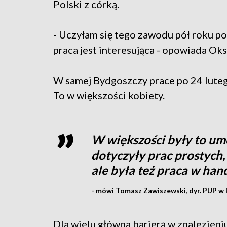
Polski z córką.
- Uczyłam się tego zawodu pół roku po
praca jest interesująca - opowiada Ok
W samej Bydgoszczy prace po 24 luteg
To w większości kobiety.
W większości były to u
dotyczyły prac prostych,
ale była też praca w han
- mówi Tomasz Zawiszewski, dyr. PUP w 
Dla wielu główna barierą w znalezieni