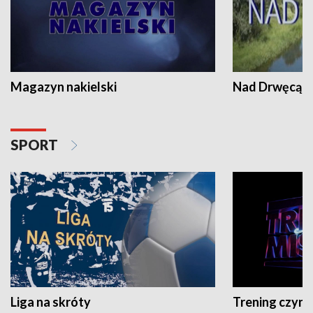
Magazyn nakielski
Nad Drwęcą
SPORT
Liga na skróty
Trening czyni 