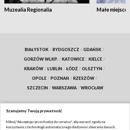
Muzealia Regionalia
Małe miejscow
BIAŁYSTOK
/
BYDGOSZCZ
/
GDAŃSK
/
GORZÓW WLKP.
/
KATOWICE
/
KIELCE
/
KRAKÓW
/
LUBLIN
/
ŁÓDŹ
/
OLSZTYN
/
OPOLE
/
POZNAŃ
/
RZESZÓW
/
SZCZECIN
/
WARSZAWA
/
WROCŁAW
Szanujemy Twoją prywatność
Dołącz do nas:
Kliknij "Akceptuję i przechodzę do serwisu", aby wyrazić zgody na
korzystanie z technologii automatycznego śledzenia i zbierania danych,
TVP