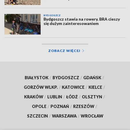
BYDGOSZCZ
Bydgoszcz stawia na rowery. BRA cieszy
się dużym zainteresowaniem
ZOBACZ WIĘCEJ
BIAŁYSTOK
/
BYDGOSZCZ
/
GDAŃSK
/
GORZÓW WLKP.
/
KATOWICE
/
KIELCE
/
KRAKÓW
/
LUBLIN
/
ŁÓDŹ
/
OLSZTYN
/
OPOLE
/
POZNAŃ
/
RZESZÓW
/
SZCZECIN
/
WARSZAWA
/
WROCŁAW