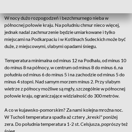
powiedział Michał Ogrodnik.
W nocy dużo rozpogodzeń i bezchmurnego nieba w
północnej połowie kraju. Na południu chmur nieco więcej,
jednak nadal zachmurzenie będzie umiarkowane i tylko
miejscami na Podkarpaciu i w Kotlinach Sudeckich może być
duże, z miejscowymi, słabymi opadami śniegu.
Temperatura minimalna od minus 12 na Podhalu, od minus 10
do minus 8 na północy, w centrum od minus 8 do minus 6, na
południu od minus 6 do minus 5 i na zachodzie od minus 5 do
minus 4 stopni. Nad samym morzem minus 2. Przy słabym
wietrze z północy możliwe są mgły, szczególnie w północnej
połowie kraju, ograniczające widzialność do 300 metrów.
A co w kujawsko-pomorskim? Za nami kolejna mroźna noc.
W Tucholi temperatura spadła aż cztery „kreski" poniżej
zera. Do południa temperatura 1-2 st. Celsjusza, poprószy też
śnieg.