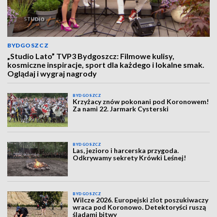
BYDGOSZCZ
„Studio Lato” TVP3 Bydgoszcz: Filmowe kulisy,
kosmiczne inspiracje, sport dla każdego i lokalne smak.
Oglądaj i wygraj nagrody
BYDGOSZCZ
Krzyżacy znów pokonani pod Koronowem!
Za nami 22. Jarmark Cysterski
BYDGOSZCZ
Las, jezioro i harcerska przygoda.
Odkrywamy sekrety Krówki Leśnej!
BYDGOSZCZ
Wilcze 2026. Europejski zlot poszukiwaczy
wraca pod Koronowo. Detektoryści ruszą
śladami bitwy