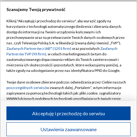
Szanujemy Twoją prywatność
Dołącz do nas:
Kliknij "Akceptuję i przechodzę do serwisu", aby wyrazić zgody na
korzystanie z technologii automatycznego śledzenia i zbierania danych,
TVP
dostęp do informacji na Twoim urządzeniu końcowym i ich
Abonament TVP
przechowywanie oraz na przetwarzanie Twoich danych osobowych przez
Regulamin TVP
nas, czyli Telewizję Polską S.A. w likwidacji (zwaną dalej również „TVP”),
Emisja w TVP
Polityka prywatności
Zaufanych Partnerów z IAB* (1201 firm)
oraz pozostałych
Zaufanych
Partnerów TVP (93 firm)
, w celach marketingowych (w tym do
Centrum informacji TVP
Moje zgody
zautomatyzowanego dopasowania reklam do Twoich zainteresowań i
mierzenia ich skuteczności) i pozostałych, które wskazujemy poniżej, a
Naziemna Telewizja Cyfrowa
Pomoc
także zgody na udostępnianie przez nas identyfikatora PPID do Google.
Sklep TVP
Biuro reklamy
Twoje dane osobowe zbierane podczas odwiedzania przez Ciebie naszych
Rada Programowa
Kontakt
poszczególnych serwisów
zwanych dalej „Portalem”, w tym informacje
zapisywane za pomocą technologii takich jak: pliki cookie, sygnalizatory
System NOS
WWW lub innych podobnych technologii umożliwiających świadczenie
dopasowanych i bezpiecznych usług, personalizację treści oraz reklam,
Informacje o nadawcy
Kanały
udostępnianie funkcji mediów społecznościowych oraz analizowanie
Akceptuję i przechodzę do serwisu
ruchu w Internecie.
Program dla prasy
©2026 Telewizja Polska S.A. w likwidacji
Biuro Reklamy
Twoje dane osobowe zbierane podczas odwiedzania przez Ciebie
Ustawienia zaawansowane
poszczególnych serwisów
na Portalu, takie jak adresy IP, identyfikatory
Ogłoszenie przetargowe