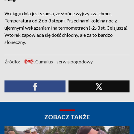
W ciągu dnia jest szansa, że słońce wyjrzy zza chmur.
Temperatura od 2 do 3 stopni. Przed nami kolejna noc z
ujemnymi wskazaniami na termometrach (-2,-3 st. Celsjusza).
Wtorek zapowiada się dość chłodny, ale za to bardzo
słoneczny.
Źródło:
, Cumulus - serwis pogodowy
ZOBACZ TAKŻE