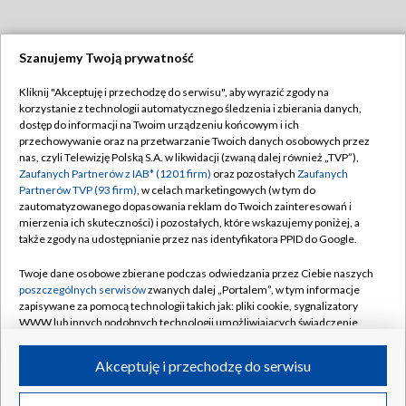
Szanujemy Twoją prywatność
Dołącz do nas:
Kliknij "Akceptuję i przechodzę do serwisu", aby wyrazić zgody na
korzystanie z technologii automatycznego śledzenia i zbierania danych,
TVP
dostęp do informacji na Twoim urządzeniu końcowym i ich
Abonament TVP
przechowywanie oraz na przetwarzanie Twoich danych osobowych przez
Regulamin TVP
nas, czyli Telewizję Polską S.A. w likwidacji (zwaną dalej również „TVP”),
Emisja w TVP
Polityka prywatności
Zaufanych Partnerów z IAB* (1201 firm)
oraz pozostałych
Zaufanych
Partnerów TVP (93 firm)
, w celach marketingowych (w tym do
Centrum informacji TVP
Moje zgody
zautomatyzowanego dopasowania reklam do Twoich zainteresowań i
mierzenia ich skuteczności) i pozostałych, które wskazujemy poniżej, a
Naziemna Telewizja Cyfrowa
Pomoc
także zgody na udostępnianie przez nas identyfikatora PPID do Google.
Sklep TVP
Biuro reklamy
Twoje dane osobowe zbierane podczas odwiedzania przez Ciebie naszych
Rada Programowa
Kontakt
poszczególnych serwisów
zwanych dalej „Portalem”, w tym informacje
zapisywane za pomocą technologii takich jak: pliki cookie, sygnalizatory
System NOS
WWW lub innych podobnych technologii umożliwiających świadczenie
dopasowanych i bezpiecznych usług, personalizację treści oraz reklam,
Informacje o nadawcy
Kanały
udostępnianie funkcji mediów społecznościowych oraz analizowanie
Akceptuję i przechodzę do serwisu
ruchu w Internecie.
Program dla prasy
©2026 Telewizja Polska S.A. w likwidacji
Biuro Reklamy
Twoje dane osobowe zbierane podczas odwiedzania przez Ciebie