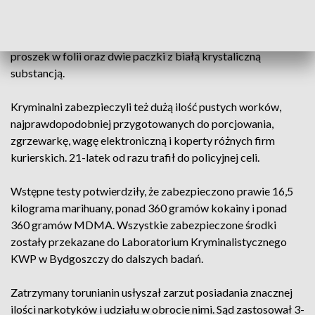
W mieszkaniu policjanci znaleźli schowane między innymi w
szafie i szufladach duże worki z zielonym suszem roślinnym,
spore opakowanie fioletowych tabletek, zbrylony biały
proszek w folii oraz dwie paczki z białą krystaliczną
substancją.
Kryminalni zabezpieczyli też dużą ilość pustych worków,
najprawdopodobniej przygotowanych do porcjowania,
zgrzewarkę, wagę elektroniczną i koperty różnych firm
kurierskich. 21-latek od razu trafił do policyjnej celi.
Wstępne testy potwierdziły, że zabezpieczono prawie 16,5
kilograma marihuany, ponad 360 gramów kokainy i ponad
360 gramów MDMA. Wszystkie zabezpieczone środki
zostały przekazane do Laboratorium Kryminalistycznego
KWP w Bydgoszczy do dalszych badań.
Zatrzymany torunianin usłyszał zarzut posiadania znacznej
ilości narkotyków i udziału w obrocie nimi. Sąd zastosował 3-