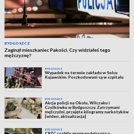
BYDGOSZCZ
Zaginął mieszkaniec Pakości. Czy widziałeś tego
mężczyznę?
BYDGOSZCZ
Wypadek na terenie zakładu w Solcu
Kujawskim. Poszkodowani są w szpitalu
BYDGOSZCZ
Akcja policji na Okolu, Wilczaku i
Czyżkówku w Bydgoszczy. Zatrzymani
mężczyźni, przejęte kilogramy narkotyków
[wideo, aktualizacja]
BYDGOSZCZ
CBZC rozbiło grupę podejrzaną o