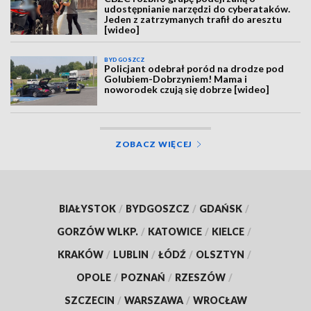
udostępnianie narzędzi do cyberataków.
Jeden z zatrzymanych trafił do aresztu
[wideo]
BYDGOSZCZ
Policjant odebrał poród na drodze pod
Golubiem-Dobrzyniem! Mama i
noworodek czują się dobrze [wideo]
ZOBACZ WIĘCEJ
BIAŁYSTOK
/
BYDGOSZCZ
/
GDAŃSK
/
GORZÓW WLKP.
/
KATOWICE
/
KIELCE
/
KRAKÓW
/
LUBLIN
/
ŁÓDŹ
/
OLSZTYN
/
OPOLE
/
POZNAŃ
/
RZESZÓW
/
SZCZECIN
/
WARSZAWA
/
WROCŁAW