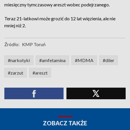
miesięczny tymczasowy areszt wobec podejrzanego.
Teraz 21-latkowi może grozić do 12 lat więzienia, ale nie
mniej niż 2.
Źródło:
KMP Toruń
#narkotyki
#amfetamina
#MDMA
#diler
#zarzut
#areszt
ZOBACZ TAKŻE