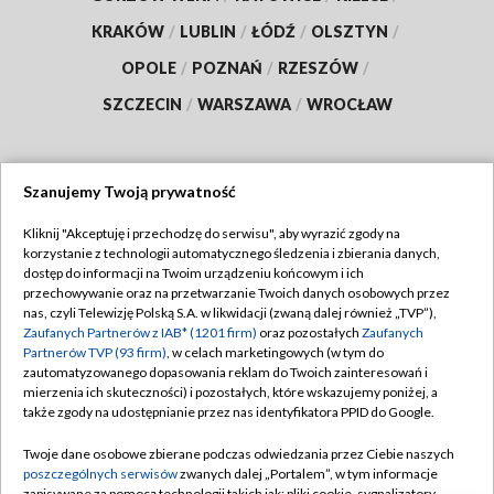
KRAKÓW
/
LUBLIN
/
ŁÓDŹ
/
OLSZTYN
/
OPOLE
/
POZNAŃ
/
RZESZÓW
/
SZCZECIN
/
WARSZAWA
/
WROCŁAW
Szanujemy Twoją prywatność
Dołącz do nas:
Kliknij "Akceptuję i przechodzę do serwisu", aby wyrazić zgody na
korzystanie z technologii automatycznego śledzenia i zbierania danych,
TVP
dostęp do informacji na Twoim urządzeniu końcowym i ich
Abonament TVP
przechowywanie oraz na przetwarzanie Twoich danych osobowych przez
Regulamin TVP
nas, czyli Telewizję Polską S.A. w likwidacji (zwaną dalej również „TVP”),
Emisja w TVP
Polityka prywatności
Zaufanych Partnerów z IAB* (1201 firm)
oraz pozostałych
Zaufanych
Partnerów TVP (93 firm)
, w celach marketingowych (w tym do
Centrum informacji TVP
Moje zgody
zautomatyzowanego dopasowania reklam do Twoich zainteresowań i
mierzenia ich skuteczności) i pozostałych, które wskazujemy poniżej, a
Naziemna Telewizja Cyfrowa
Pomoc
także zgody na udostępnianie przez nas identyfikatora PPID do Google.
Sklep TVP
Biuro reklamy
Twoje dane osobowe zbierane podczas odwiedzania przez Ciebie naszych
Rada Programowa
Kontakt
poszczególnych serwisów
zwanych dalej „Portalem”, w tym informacje
zapisywane za pomocą technologii takich jak: pliki cookie, sygnalizatory