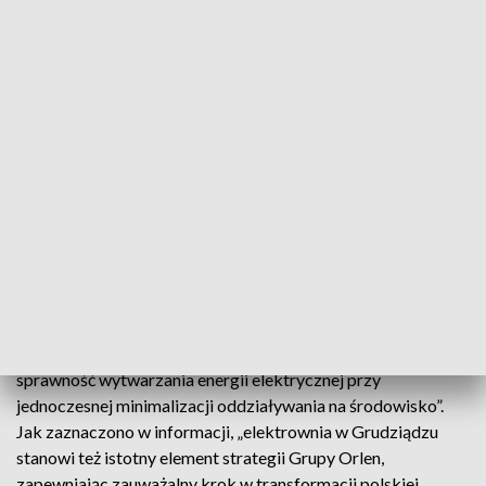
tego gotowe jest już zaplecze biurowe dla pracowników
budowy oraz główna cześć placów składowych, dróg
transportowych i parkingów - podała spółka.
W uzgodnieniu z Zarządem Dróg Miejskich w Grudziądzu
rozpoczęto też wzmacnianie odcinka ul. Skowronkowej, po
której odbywać się będą transporty na teren budowanej
elektrowni. Ma to na celu minimalizację utrudnień dla
okolicznych mieszkańców - podkreślono.
Energa przypomniała, że blok energetyczny CCGT
Grudziądz „będzie jedną z najnowocześniejszych elektrowni
gazowo-parowych w swojej klasie”, a zastosowane tam
rozwiązania techniczne zapewnią jednostce „wysoką
sprawność wytwarzania energii elektrycznej przy
jednoczesnej minimalizacji oddziaływania na środowisko”.
Jak zaznaczono w informacji, „elektrownia w Grudziądzu
stanowi też istotny element strategii Grupy Orlen,
zapewniając zauważalny krok w transformacji polskiej