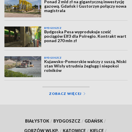
Ponad 2 mld zł na gigantyczną inwestycję
gazową. Gdańsk i Gustorzyn połączy nowa
magistrala
BYDGOSZCZ
Bydgoska Pesa wyprodukuje sześć
pociągów Elf3 dla Polregio. Kontrakt wart
ponad 270 mln zł
BYDGOSZCZ
Kujawsko-Pomorskie walczy z suszą. Niski
stan Wisły utrudnia żeglugę i niepokoi
rolników
ZOBACZ WIĘCEJ
BIAŁYSTOK
/
BYDGOSZCZ
/
GDAŃSK
/
GORZÓW WLKP.
/
KATOWICE
/
KIELCE
/