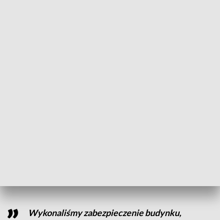
Spacerując ulicą Spichrzową, można zauważyć Spichlerz nr
57. Zarówno w jego wnętrzach, jak i na zewnątrz budynku
trwają prace remontowe.
- Wykonaliśmy tutaj prace konstrukcyjne, z remontem
stropów. W zasadzie z tego budynku zostały ściany
zewnętrze, wewnątrz została wykonana rama stalowa, na
której oparte są stropy przez nas wykonane – mówi inżynier
budowy Alina Kruża.
Nowy wygląd zyskały pomieszczenia, okna i klatka
schodowa. Przygotowywany jest taras z widokiem na Wisłę.
W budynku pojawiła się również winda. Prace odbywały się
pod nadzorem Konserwatora Zabytków.
Wykonaliśmy zabezpieczenie budynku,