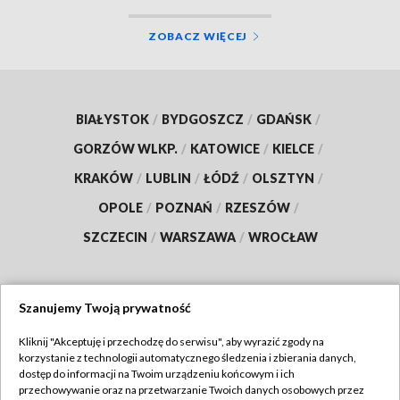
ZOBACZ WIĘCEJ
BIAŁYSTOK
/
BYDGOSZCZ
/
GDAŃSK
/
GORZÓW WLKP.
/
KATOWICE
/
KIELCE
/
KRAKÓW
/
LUBLIN
/
ŁÓDŹ
/
OLSZTYN
/
OPOLE
/
POZNAŃ
/
RZESZÓW
/
SZCZECIN
/
WARSZAWA
/
WROCŁAW
Szanujemy Twoją prywatność
Dołącz do nas:
Kliknij "Akceptuję i przechodzę do serwisu", aby wyrazić zgody na
korzystanie z technologii automatycznego śledzenia i zbierania danych,
TVP
dostęp do informacji na Twoim urządzeniu końcowym i ich
Abonament TVP
przechowywanie oraz na przetwarzanie Twoich danych osobowych przez
Regulamin TVP