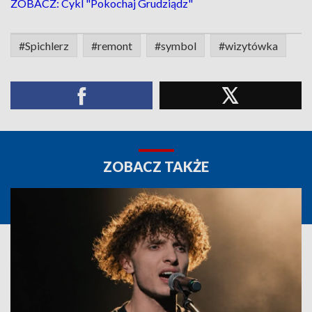
ZOBACZ: Cykl "Pokochaj Grudziądz"
#Spichlerz
#remont
#symbol
#wizytówka
ZOBACZ TAKŻE