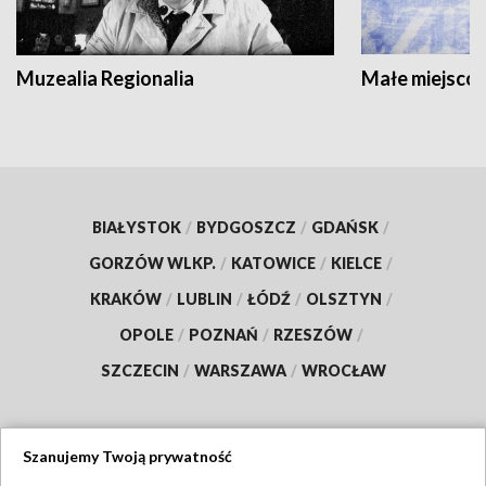
Muzealia Regionalia
Małe miejscow
BIAŁYSTOK
/
BYDGOSZCZ
/
GDAŃSK
/
GORZÓW WLKP.
/
KATOWICE
/
KIELCE
/
KRAKÓW
/
LUBLIN
/
ŁÓDŹ
/
OLSZTYN
/
OPOLE
/
POZNAŃ
/
RZESZÓW
/
SZCZECIN
/
WARSZAWA
/
WROCŁAW
Szanujemy Twoją prywatność
Dołącz do nas: