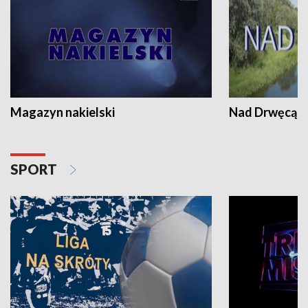
Magazyn nakielski
Nad Drwęcą
SPORT