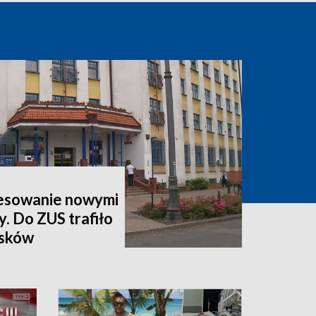
esowanie nowymi
y. Do ZUS trafiło
osków