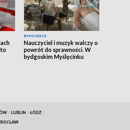
BYDGOSZCZ
jach
Nauczyciel i muzyk walczy o
 to
powrót do sprawności. W
bydgoskim Myślęcinku
odbędzie się charytatywny
„UNIT dla Jareckiego”
KÓW
/
LUBLIN
/
ŁÓDŹ
/
ROCŁAW