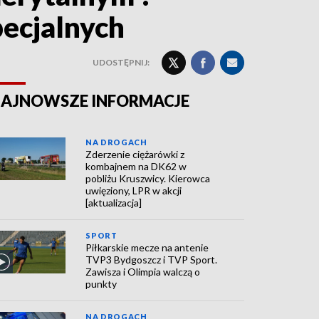
pecjalnych
UDOSTĘPNIJ:
AJNOWSZE INFORMACJE
NA DROGACH
Zderzenie ciężarówki z
kombajnem na DK62 w
pobliżu Kruszwicy. Kierowca
uwięziony, LPR w akcji
[aktualizacja]
SPORT
Piłkarskie mecze na antenie
TVP3 Bydgoszcz i TVP Sport.
Zawisza i Olimpia walczą o
punkty
NA DROGACH