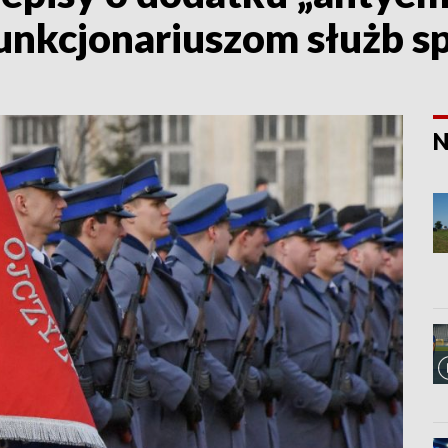
funkcjonariuszom służb s
N