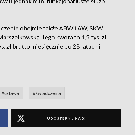
wali jednak m.in. funkcjonariusze służb
dczenie obejmie także ABW i AW, SKW i
arszałkowską. Jego kwota to 1,5 tys. zł
s. zł brutto miesięcznie po 28 latach i
#ustawa
#świadczenia
UDOSTĘPNIJ NA X