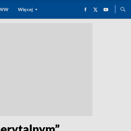
 WWW
Więcej
erytalnym”.