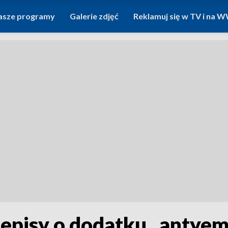
asze programy
Galerie zdjęć
Reklamuj się w TV i na
zepisy o dodatku „antyem