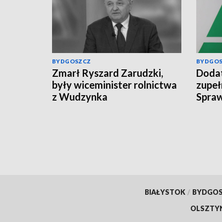
BYDGOSZCZ
BYDGO
Zmarł Ryszard Zarudzki,
Dodat
były wiceminister rolnictwa
zupeł
z Wudzynka
Spraw
świad
BIAŁYSTOK
/
BYDGO
OLSZTY