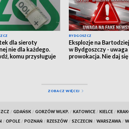
SZCZ
BYDGOSZCZ
ek dla sieroty
Eksplozje na Bartodzie
nej nie dla każdego.
w Bydgoszczy - uwaga
dź, komu przysługuje
prowokacja. Nie daj się
czenie z ZUS
wciągnąć w grę chaosu
informacyjnego
ZOBACZ WIĘCEJ
SZCZ
/
GDAŃSK
/
GORZÓW WLKP.
/
KATOWICE
/
KIELCE
/
KRA
N
/
OPOLE
/
POZNAŃ
/
RZESZÓW
/
SZCZECIN
/
WARSZAWA
/
W