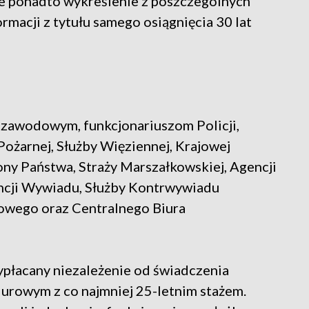
e ponadto wykreślenie z poszczególnych
ormacji z tytułu samego osiągnięcia 30 lat
 zawodowym, funkcjonariuszom Policji,
Pożarnej, Służby Więziennej, Krajowej
ony Państwa, Straży Marszałkowskiej, Agencji
cji Wywiadu, Służby Kontrwywiadu
wego oraz Centralnego Biura
ypłacany niezależenie od świadczenia
rowym z co najmniej 25-letnim stażem.