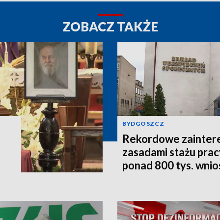
ZOBACZ TAKŻE
BYDGOSZCZ
Rekordowe zainter
zasadami stażu prac
ponad 800 tys. wni