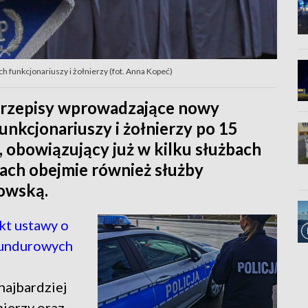
h funkcjonariuszy i żołnierzy (fot. Anna Kopeć)
przepisy wprowadzające nowy
unkcjonariuszy i żołnierzy po 15
, obowiązujący już w kilku służbach
ach obejmie również służby
kowską.
t ustawy o
mundurowych
najbardziej
nierzy oraz