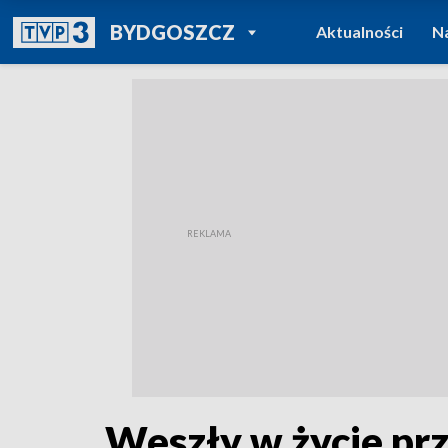
POWRÓT DO
BYDGOSZCZ
Aktualności
N
TVP REGIONY
Weszły w życie pr