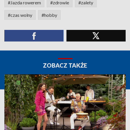
#Jazda rowerem
#zdrowie
#zalety
#czas wolny
#hobby
ZOBACZ TAKŻE