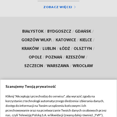
ZOBACZ WIĘCEJ
BIAŁYSTOK
/
BYDGOSZCZ
/
GDAŃSK
/
GORZÓW WLKP.
/
KATOWICE
/
KIELCE
/
KRAKÓW
/
LUBLIN
/
ŁÓDŹ
/
OLSZTYN
/
OPOLE
/
POZNAŃ
/
RZESZÓW
/
SZCZECIN
/
WARSZAWA
/
WROCŁAW
Szanujemy Twoją prywatność
Dołącz do nas:
Kliknij "Akceptuję i przechodzę do serwisu", aby wyrazić zgody na
korzystanie z technologii automatycznego śledzenia i zbierania danych,
TVP
dostęp do informacji na Twoim urządzeniu końcowym i ich
Abonament TVP
przechowywanie oraz na przetwarzanie Twoich danych osobowych przez
Regulamin TVP
nas, czyli Telewizję Polską S.A. w likwidacji (zwaną dalej również „TVP”),