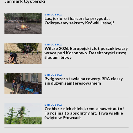
Jarmark Cysterski
BYDGOSZCZ
Las, jezioro i harcerska przygoda.
Odkrywamy sekrety Krówki Leśnej!
BYDGOSZCZ
Wilcze 2026. Europejski zlot poszukiwaczy
wraca pod Koronowo. Detektoryści ruszą
śladami bitwy
BYDGOSZCZ
Bydgoszcz stawia na rowery. BRA cieszy
się dużym zainteresowaniem
BYDGOSZCZ
Zrobisz z nich chleb, krem, a nawet auto!
Ta roślina to absolutny hit. Trwa wielkie
święto w Płowcach