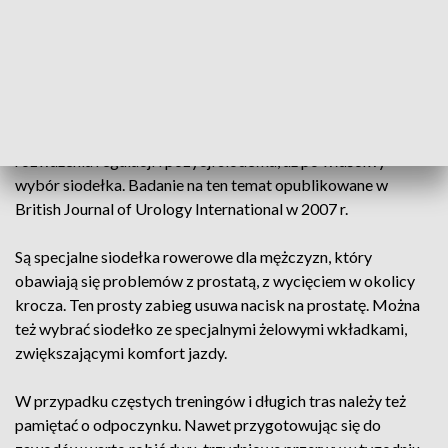
przypadku problemów z jazdą na rowerze i prostatą jest
znalezienie sposobów na zmniejszenie nacisku na krocze lub
okolice pachwiny.
Można to zrobić na wiele sposobów – od noszenia
wyściełanych szortów, regularnego stania na pedałach,
rozważenia regulacji i pozycji siodełka, aż po właściwy
wybór siodełka. Badanie na ten temat opublikowane w
British Journal of Urology International w 2007 r.
Są specjalne siodełka rowerowe dla mężczyzn, który
obawiają się problemów z prostatą, z wycięciem w okolicy
krocza. Ten prosty zabieg usuwa nacisk na prostatę. Można
też wybrać siodełko ze specjalnymi żelowymi wkładkami,
zwiększającymi komfort jazdy.
W przypadku częstych treningów i długich tras należy też
pamiętać o odpoczynku. Nawet przygotowując się do