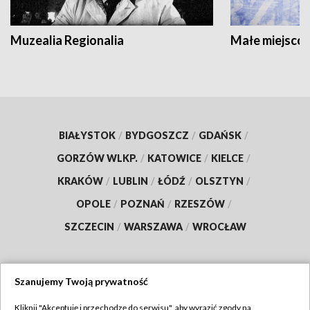
Muzealia Regionalia
Małe miejscow
BIAŁYSTOK
/
BYDGOSZCZ
/
GDAŃSK
/
GORZÓW WLKP.
/
KATOWICE
/
KIELCE
/
KRAKÓW
/
LUBLIN
/
ŁÓDŹ
/
OLSZTYN
/
OPOLE
/
POZNAŃ
/
RZESZÓW
/
SZCZECIN
/
WARSZAWA
/
WROCŁAW
Szanujemy Twoją prywatność
Dołącz do nas:
Kliknij "Akceptuję i przechodzę do serwisu", aby wyrazić zgody na