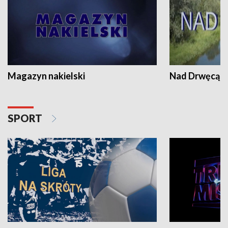
Magazyn nakielski
Nad Drwęcą
SPORT