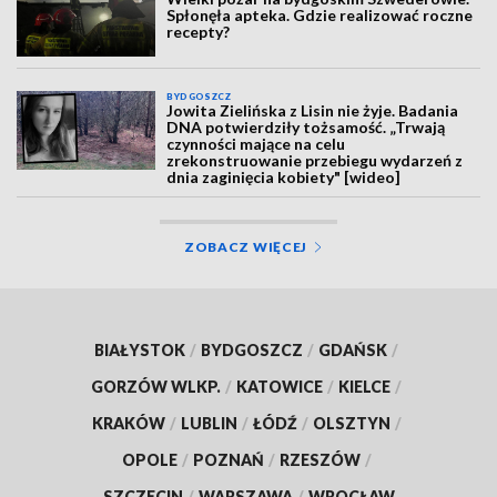
Spłonęła apteka. Gdzie realizować roczne
recepty?
BYDGOSZCZ
Jowita Zielińska z Lisin nie żyje. Badania
DNA potwierdziły tożsamość. „Trwają
czynności mające na celu
zrekonstruowanie przebiegu wydarzeń z
dnia zaginięcia kobiety" [wideo]
ZOBACZ WIĘCEJ
BIAŁYSTOK
/
BYDGOSZCZ
/
GDAŃSK
/
GORZÓW WLKP.
/
KATOWICE
/
KIELCE
/
KRAKÓW
/
LUBLIN
/
ŁÓDŹ
/
OLSZTYN
/
OPOLE
/
POZNAŃ
/
RZESZÓW
/
SZCZECIN
/
WARSZAWA
/
WROCŁAW