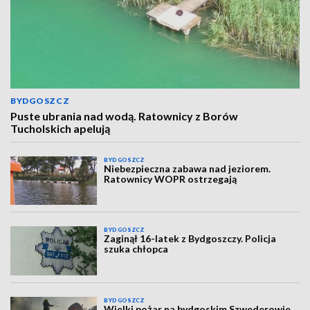
BYDGOSZCZ
Puste ubrania nad wodą. Ratownicy z Borów
Tucholskich apelują
BYDGOSZCZ
Niebezpieczna zabawa nad jeziorem.
Ratownicy WOPR ostrzegają
BYDGOSZCZ
Zaginął 16-latek z Bydgoszczy. Policja
szuka chłopca
BYDGOSZCZ
Wielki pożar na bydgoskim Szwederowie.