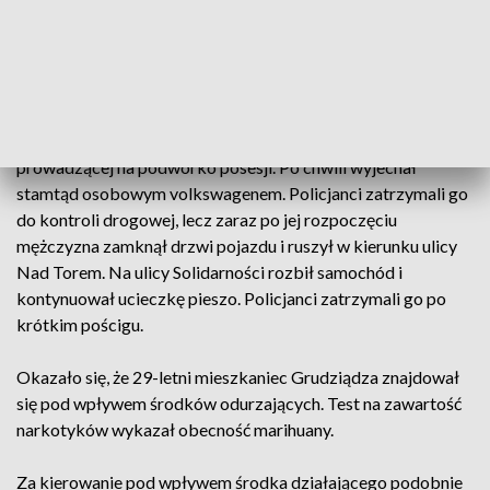
Policjanci doskonalili swoje umiejętności
Zdarzenie miało miejsce w środę, 1 marca, w godzinach
popołudniowych. Tuż po godzinie 14.00 mundurowi
zauważyli idącego chodnikiem młodego mężczyznę, który na
ich widok przyśpieszył i zaczął oddalać się do jednej z bram,
prowadzącej na podwórko posesji. Po chwili wyjechał
stamtąd osobowym volkswagenem. Policjanci zatrzymali go
do kontroli drogowej, lecz zaraz po jej rozpoczęciu
mężczyzna zamknął drzwi pojazdu i ruszył w kierunku ulicy
Nad Torem. Na ulicy Solidarności rozbił samochód i
kontynuował ucieczkę pieszo. Policjanci zatrzymali go po
krótkim pościgu.
Okazało się, że 29-letni mieszkaniec Grudziądza znajdował
się pod wpływem środków odurzających. Test na zawartość
narkotyków wykazał obecność marihuany.
Za kierowanie pod wpływem środka działającego podobnie