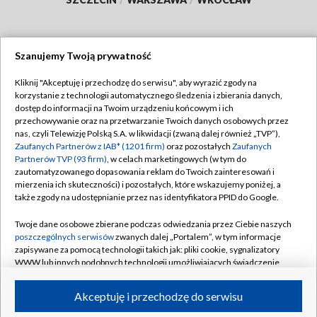
Szanujemy Twoją prywatność
Dołącz do nas:
Kliknij "Akceptuję i przechodzę do serwisu", aby wyrazić zgody na
korzystanie z technologii automatycznego śledzenia i zbierania danych,
TVP
dostęp do informacji na Twoim urządzeniu końcowym i ich
Abonament TVP
przechowywanie oraz na przetwarzanie Twoich danych osobowych przez
Regulamin TVP
nas, czyli Telewizję Polską S.A. w likwidacji (zwaną dalej również „TVP”),
Emisja w TVP
Zaufanych Partnerów z IAB* (1201 firm)
oraz pozostałych
Zaufanych
Polityka prywatności
Partnerów TVP (93 firm)
, w celach marketingowych (w tym do
Centrum informacji TVP
Moje zgody
zautomatyzowanego dopasowania reklam do Twoich zainteresowań i
mierzenia ich skuteczności) i pozostałych, które wskazujemy poniżej, a
Naziemna Telewizja Cyfrowa
Pomoc
także zgody na udostępnianie przez nas identyfikatora PPID do Google.
Sklep TVP
Biuro reklamy
Twoje dane osobowe zbierane podczas odwiedzania przez Ciebie naszych
Rada Programowa
poszczególnych serwisów
zwanych dalej „Portalem”, w tym informacje
Kontakt
zapisywane za pomocą technologii takich jak: pliki cookie, sygnalizatory
System NOS
WWW lub innych podobnych technologii umożliwiających świadczenie
dopasowanych i bezpiecznych usług, personalizację treści oraz reklam,
Informacje o nadawcy
Kanały
udostępnianie funkcji mediów społecznościowych oraz analizowanie
Akceptuję i przechodzę do serwisu
ruchu w Internecie.
Program dla prasy