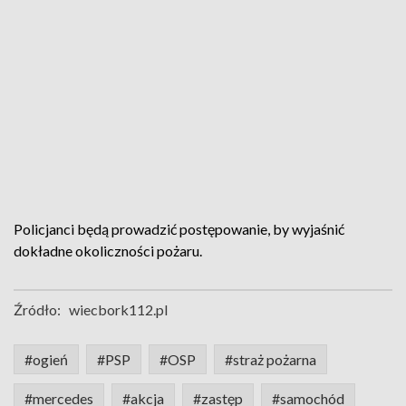
Policjanci będą prowadzić postępowanie, by wyjaśnić
dokładne okoliczności pożaru.
Źródło:
wiecbork112.pl
#ogień
#PSP
#OSP
#straż pożarna
#mercedes
#akcja
#zastęp
#samochód