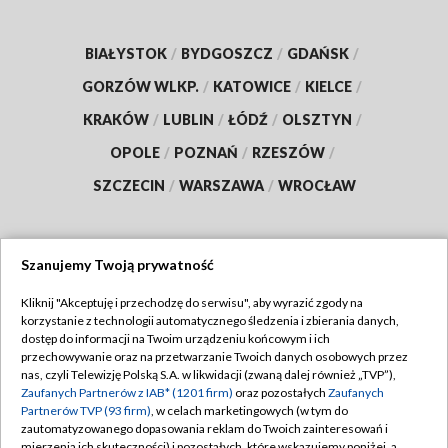
BIAŁYSTOK
/
BYDGOSZCZ
/
GDAŃSK
/
GORZÓW WLKP.
/
KATOWICE
/
KIELCE
/
KRAKÓW
/
LUBLIN
/
ŁÓDŹ
/
OLSZTYN
/
OPOLE
/
POZNAŃ
/
RZESZÓW
/
SZCZECIN
/
WARSZAWA
/
WROCŁAW
Szanujemy Twoją prywatność
Dołącz do nas:
Kliknij "Akceptuję i przechodzę do serwisu", aby wyrazić zgody na
korzystanie z technologii automatycznego śledzenia i zbierania danych,
TVP
dostęp do informacji na Twoim urządzeniu końcowym i ich
Abonament TVP
przechowywanie oraz na przetwarzanie Twoich danych osobowych przez
Regulamin TVP
nas, czyli Telewizję Polską S.A. w likwidacji (zwaną dalej również „TVP”),
Emisja w TVP
Polityka prywatności
Zaufanych Partnerów z IAB* (1201 firm)
oraz pozostałych
Zaufanych
Partnerów TVP (93 firm)
, w celach marketingowych (w tym do
Centrum informacji TVP
Moje zgody
zautomatyzowanego dopasowania reklam do Twoich zainteresowań i
mierzenia ich skuteczności) i pozostałych, które wskazujemy poniżej, a