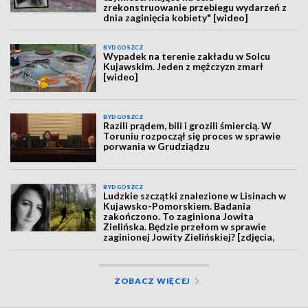
zrekonstruowanie przebiegu wydarzeń z
dnia zaginięcia kobiety" [wideo]
BYDGOSZCZ
Wypadek na terenie zakładu w Solcu
Kujawskim. Jeden z mężczyzn zmarł
[wideo]
BYDGOSZCZ
Razili prądem, bili i grozili śmiercią. W
Toruniu rozpoczął się proces w sprawie
porwania w Grudziądzu
BYDGOSZCZ
Ludzkie szczątki znalezione w Lisinach w
Kujawsko-Pomorskiem. Badania
zakończono. To zaginiona Jowita
Zielińska. Będzie przełom w sprawie
zaginionej Jowity Zielińskiej? [zdjęcia,
wideo, aktualizacja]
ZOBACZ WIĘCEJ