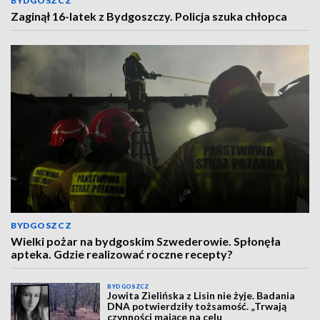
BYDGOSZCZ
Zaginął 16-latek z Bydgoszczy. Policja szuka chłopca
BYDGOSZCZ
Wielki pożar na bydgoskim Szwederowie. Spłonęła
apteka. Gdzie realizować roczne recepty?
BYDGOSZCZ
Jowita Zielińska z Lisin nie żyje. Badania
DNA potwierdziły tożsamość. „Trwają
czynności mające na celu