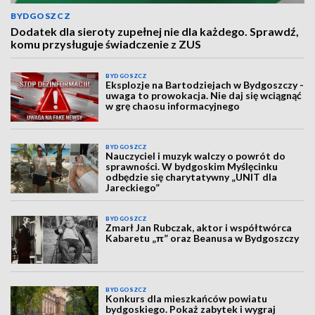
BYDGOSZCZ
Dodatek dla sieroty zupełnej nie dla każdego. Sprawdź,
komu przysługuje świadczenie z ZUS
BYDGOSZCZ
Eksplozje na Bartodziejach w Bydgoszczy -
uwaga to prowokacja. Nie daj się wciągnąć
w grę chaosu informacyjnego
BYDGOSZCZ
Nauczyciel i muzyk walczy o powrót do
sprawności. W bydgoskim Myślęcinku
odbędzie się charytatywny „UNIT dla
Jareckiego”
BYDGOSZCZ
Zmarł Jan Rubczak, aktor i współtwórca
Kabaretu „π” oraz Beanusa w Bydgoszczy
BYDGOSZCZ
Konkurs dla mieszkańców powiatu
bydgoskiego. Pokaż zabytek i wygraj