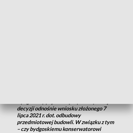
Wyburzenie willi rozgrzało lokalną opinię publiczną, nie
tylko pasjonatów kultury. Inwestor, ustami konserwatora
miejskiego - jak podawały wówczas media - zapewniał, że
willa zostanie w całości odtworzona, a bryła miała już stanąć
do końca 2020 r.
Kolejne zapytania w tej sprawie do władz Bydgoszczy
skierował radny PiS Szymon Róg.
Przed kilkoma tygodniami w rejestrach
pozwoleń na budowę Wydziału
Administracji Budowlanej UM
Bydgoszczy pojawił się zapis o wydanej
decyzji odnośnie wniosku złożonego 7
lipca 2021 r. dot. odbudowy
przedmiotowej budowli. W związku z tym
– czy bydgoskiemu konserwatorowi