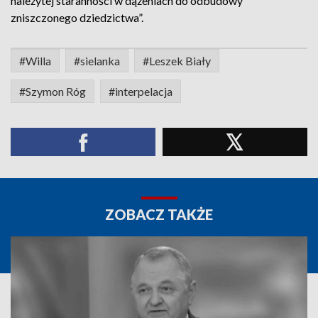
należytej staranności w dążeniach do odbudowy
zniszczonego dziedzictwa”.
#Willa
#sielanka
#Leszek Biały
#Szymon Róg
#interpelacja
ZOBACZ TAKŻE