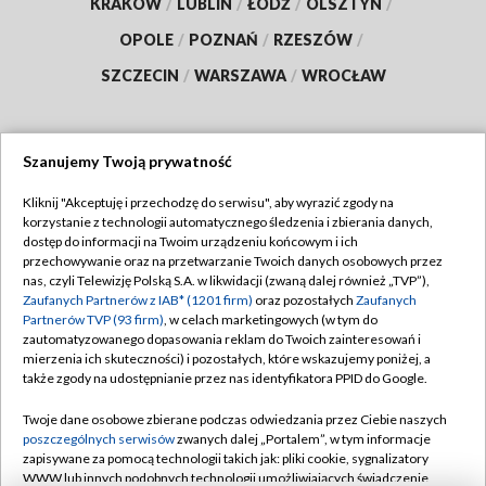
KRAKÓW
/
LUBLIN
/
ŁÓDŹ
/
OLSZTYN
/
OPOLE
/
POZNAŃ
/
RZESZÓW
/
SZCZECIN
/
WARSZAWA
/
WROCŁAW
Szanujemy Twoją prywatność
Dołącz do nas:
Kliknij "Akceptuję i przechodzę do serwisu", aby wyrazić zgody na
korzystanie z technologii automatycznego śledzenia i zbierania danych,
TVP
dostęp do informacji na Twoim urządzeniu końcowym i ich
Abonament TVP
przechowywanie oraz na przetwarzanie Twoich danych osobowych przez
Regulamin TVP
nas, czyli Telewizję Polską S.A. w likwidacji (zwaną dalej również „TVP”),
Emisja w TVP
Polityka prywatności
Zaufanych Partnerów z IAB* (1201 firm)
oraz pozostałych
Zaufanych
Partnerów TVP (93 firm)
, w celach marketingowych (w tym do
Centrum informacji TVP
Moje zgody
zautomatyzowanego dopasowania reklam do Twoich zainteresowań i
mierzenia ich skuteczności) i pozostałych, które wskazujemy poniżej, a
Naziemna Telewizja Cyfrowa
Pomoc
także zgody na udostępnianie przez nas identyfikatora PPID do Google.
Sklep TVP
Biuro reklamy
Twoje dane osobowe zbierane podczas odwiedzania przez Ciebie naszych
Rada Programowa
Kontakt
poszczególnych serwisów
zwanych dalej „Portalem”, w tym informacje
zapisywane za pomocą technologii takich jak: pliki cookie, sygnalizatory
System NOS
WWW lub innych podobnych technologii umożliwiających świadczenie