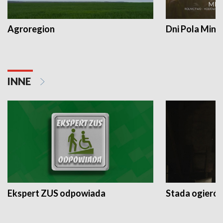
Agroregion
Dni Pola Min
INNE
Ekspert ZUS odpowiada
Stada ogieró