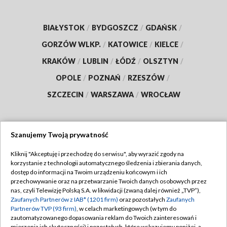
BIAŁYSTOK
/
BYDGOSZCZ
/
GDAŃSK
/
GORZÓW WLKP.
/
KATOWICE
/
KIELCE
/
KRAKÓW
/
LUBLIN
/
ŁÓDŹ
/
OLSZTYN
/
OPOLE
/
POZNAŃ
/
RZESZÓW
/
SZCZECIN
/
WARSZAWA
/
WROCŁAW
Szanujemy Twoją prywatność
Dołącz do nas:
Kliknij "Akceptuję i przechodzę do serwisu", aby wyrazić zgody na
korzystanie z technologii automatycznego śledzenia i zbierania danych,
TVP
dostęp do informacji na Twoim urządzeniu końcowym i ich
Abonament TVP
przechowywanie oraz na przetwarzanie Twoich danych osobowych przez
Regulamin TVP
nas, czyli Telewizję Polską S.A. w likwidacji (zwaną dalej również „TVP”),
Emisja w TVP
Polityka prywatności
Zaufanych Partnerów z IAB* (1201 firm)
oraz pozostałych
Zaufanych
Partnerów TVP (93 firm)
, w celach marketingowych (w tym do
Centrum informacji TVP
Moje zgody
zautomatyzowanego dopasowania reklam do Twoich zainteresowań i
mierzenia ich skuteczności) i pozostałych, które wskazujemy poniżej, a