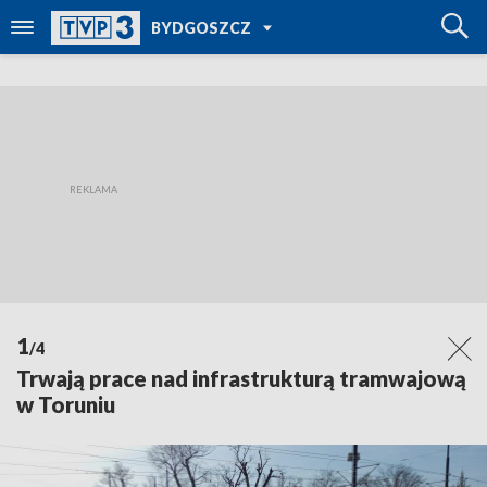
POWRÓT DO
BYDGOSZCZ
TVP REGIONY
1
/4
Trwają prace nad infrastrukturą tramwajową
w Toruniu