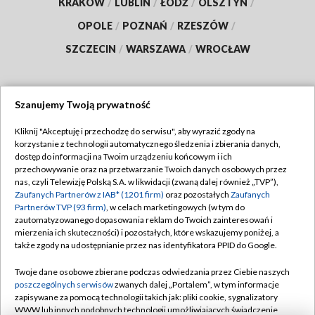
KRAKÓW
/
LUBLIN
/
ŁÓDŹ
/
OLSZTYN
/
OPOLE
/
POZNAŃ
/
RZESZÓW
/
SZCZECIN
/
WARSZAWA
/
WROCŁAW
Szanujemy Twoją prywatność
Dołącz do nas:
Kliknij "Akceptuję i przechodzę do serwisu", aby wyrazić zgody na
korzystanie z technologii automatycznego śledzenia i zbierania danych,
TVP
dostęp do informacji na Twoim urządzeniu końcowym i ich
Abonament TVP
przechowywanie oraz na przetwarzanie Twoich danych osobowych przez
Regulamin TVP
nas, czyli Telewizję Polską S.A. w likwidacji (zwaną dalej również „TVP”),
Emisja w TVP
Polityka prywatności
Zaufanych Partnerów z IAB* (1201 firm)
oraz pozostałych
Zaufanych
Partnerów TVP (93 firm)
, w celach marketingowych (w tym do
Centrum informacji TVP
Moje zgody
zautomatyzowanego dopasowania reklam do Twoich zainteresowań i
mierzenia ich skuteczności) i pozostałych, które wskazujemy poniżej, a
Naziemna Telewizja Cyfrowa
Pomoc
także zgody na udostępnianie przez nas identyfikatora PPID do Google.
Sklep TVP
Biuro reklamy
Twoje dane osobowe zbierane podczas odwiedzania przez Ciebie naszych
Rada Programowa
Kontakt
poszczególnych serwisów
zwanych dalej „Portalem”, w tym informacje
zapisywane za pomocą technologii takich jak: pliki cookie, sygnalizatory
System NOS
WWW lub innych podobnych technologii umożliwiających świadczenie