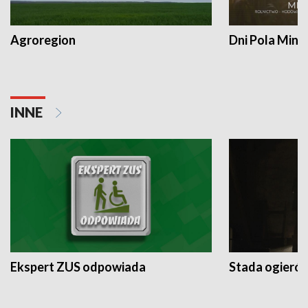
Agroregion
Dni Pola Min
INNE
Ekspert ZUS odpowiada
Stada ogieró