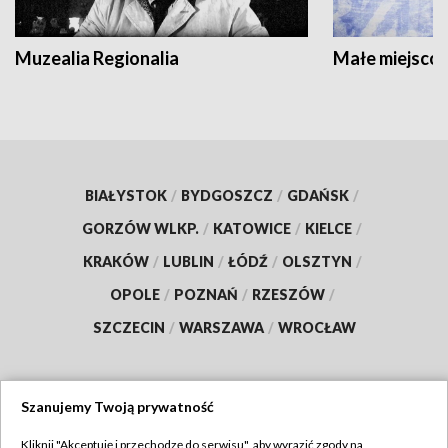
Muzealia Regionalia
Małe miejscow
BIAŁYSTOK
/
BYDGOSZCZ
/
GDAŃSK
/
GORZÓW WLKP.
/
KATOWICE
/
KIELCE
/
KRAKÓW
/
LUBLIN
/
ŁÓDŹ
/
OLSZTYN
/
OPOLE
/
POZNAŃ
/
RZESZÓW
/
SZCZECIN
/
WARSZAWA
/
WROCŁAW
Szanujemy Twoją prywatność
Dołącz do nas:
Kliknij "Akceptuję i przechodzę do serwisu", aby wyrazić zgody na