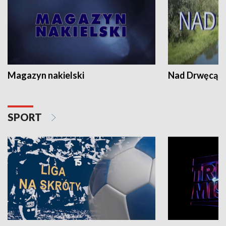
Magazyn nakielski
Nad Drwęcą
SPORT