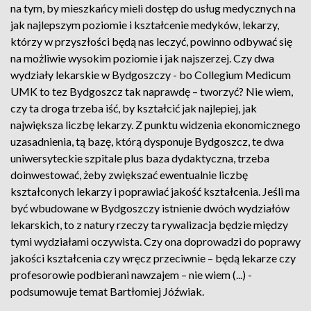
na tym, by mieszkańcy mieli dostęp do usług medycznych na
jak najlepszym poziomie i kształcenie medyków, lekarzy,
którzy w przyszłości będą nas leczyć, powinno odbywać się
na możliwie wysokim poziomie i jak najszerzej. Czy dwa
wydziały lekarskie w Bydgoszczy - bo Collegium Medicum
UMK to tez Bydgoszcz tak naprawdę – tworzyć? Nie wiem,
czy ta droga trzeba iść, by kształcić jak najlepiej, jak
największa liczbę lekarzy. Z punktu widzenia ekonomicznego
uzasadnienia, tą bazę, którą dysponuje Bydgoszcz, te dwa
uniwersyteckie szpitale plus baza dydaktyczna, trzeba
doinwestować, żeby zwiększać ewentualnie liczbę
kształconych lekarzy i poprawiać jakość kształcenia. Jeśli ma
być wbudowane w Bydgoszczy istnienie dwóch wydziałów
lekarskich, to z natury rzeczy ta rywalizacja będzie między
tymi wydziałami oczywista. Czy ona doprowadzi do poprawy
jakości kształcenia czy wręcz przeciwnie – będą lekarze czy
profesorowie podbierani nawzajem – nie wiem (...) -
podsumowuje temat Bartłomiej Jóźwiak.