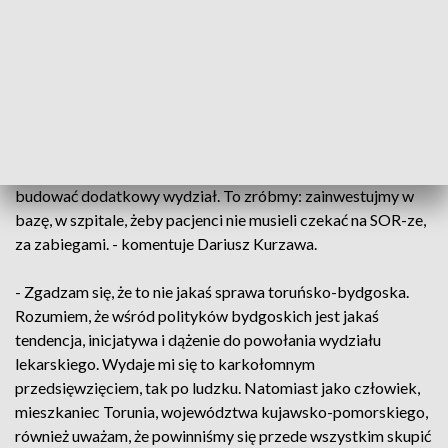
europoseł Złotowski i poseł Latos. Mam obawy, że to może
być taka „wrzutka” polityczna przed wyborami za pół roku.
(...) Zanim wykształcimy pierwszych lekarzy, którzy opuszczą
mury Politechniki Bydgoskiej, to też będzie dodatkowe kilka
lat. Patrzę realnie, po gospodarsku: kiedy widzę te zamiary,
to one są bardzo ciekawe, interesujące, miejmy świadomość,
że pochłoną grube miliony, które moglibyśmy zainwestować
w wydział medyczny UMK i rozwijać go w Bydgoszczy, a nie
budować dodatkowy wydział. To zróbmy: zainwestujmy w
bazę, w szpitale, żeby pacjenci nie musieli czekać na SOR-ze,
za zabiegami. - komentuje Dariusz Kurzawa.
- Zgadzam się, że to nie jakaś sprawa toruńsko-bydgoska.
Rozumiem, że wśród polityków bydgoskich jest jakaś
tendencja, inicjatywa i dążenie do powołania wydziału
lekarskiego. Wydaje mi się to karkołomnym
przedsięwzięciem, tak po ludzku. Natomiast jako człowiek,
mieszkaniec Torunia, województwa kujawsko-pomorskiego,
również uważam, że powinniśmy się przede wszystkim skupić