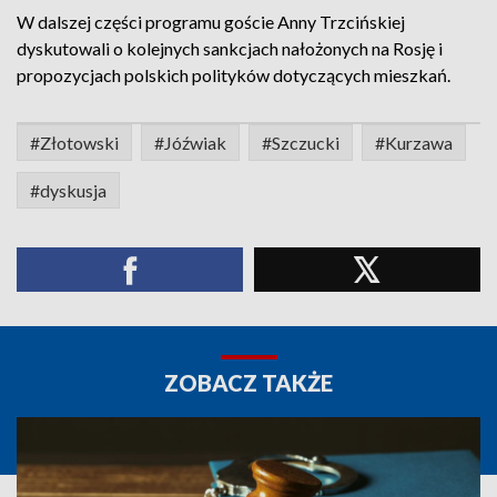
W dalszej części programu goście Anny Trzcińskiej
dyskutowali o kolejnych sankcjach nałożonych na Rosję i
propozycjach polskich polityków dotyczących mieszkań.
#Złotowski
#Jóźwiak
#Szczucki
#Kurzawa
#dyskusja
ZOBACZ TAKŻE