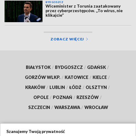
BYDGOSZCZ
Wiceminister z Torunia zaatakowany
przez cyberprzestępców. „To wirus, nie
klikajcie”
ZOBACZ WIĘCEJ
BIAŁYSTOK
/
BYDGOSZCZ
/
GDAŃSK
/
GORZÓW WLKP.
/
KATOWICE
/
KIELCE
/
KRAKÓW
/
LUBLIN
/
ŁÓDŹ
/
OLSZTYN
/
OPOLE
/
POZNAŃ
/
RZESZÓW
/
SZCZECIN
/
WARSZAWA
/
WROCŁAW
Szanujemy Twoją prywatność