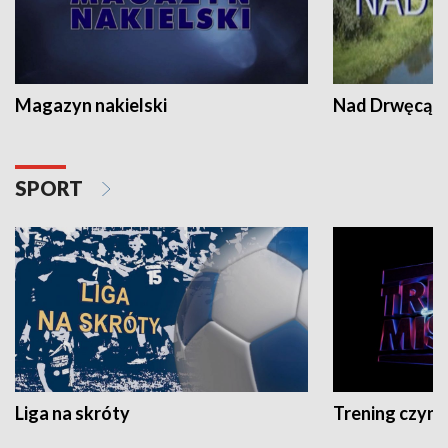
Magazyn nakielski
Nad Drwęcą
SPORT
Liga na skróty
Trening czyni 