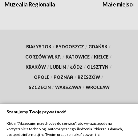
Muzealia Regionalia
Małe miejscow
BIAŁYSTOK
/
BYDGOSZCZ
/
GDAŃSK
/
GORZÓW WLKP.
/
KATOWICE
/
KIELCE
/
KRAKÓW
/
LUBLIN
/
ŁÓDŹ
/
OLSZTYN
/
OPOLE
/
POZNAŃ
/
RZESZÓW
/
SZCZECIN
/
WARSZAWA
/
WROCŁAW
Szanujemy Twoją prywatność
Dołącz do nas:
Kliknij "Akceptuję i przechodzę do serwisu", aby wyrazić zgody na
korzystanie z technologii automatycznego śledzenia i zbierania danych,
TVP
dostęp do informacji na Twoim urządzeniu końcowym i ich