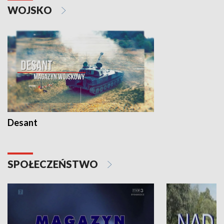
WOJSKO
Desant
SPOŁECZEŃSTWO