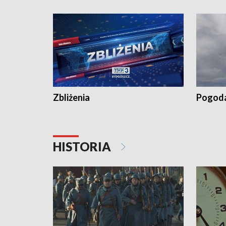
recept po spaleniu apteki w Bydgoszczy •
Kapuścis
Dalszy ciąg sąsiedzkiego sporu o
wywieszanie prania
Zbliżenia
Pogod
HISTORIA