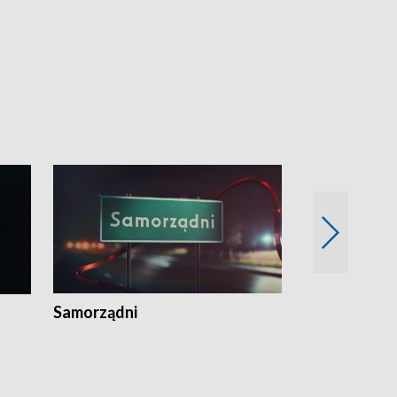
Samorządni
Wspólna sp