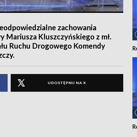
ieodpowiedzialne zachowania
 Mariusza Kluszczyńskiego z mł.
ziału Ruchu Drogowego Komendy
R
zczy.
UDOSTĘPNIJ NA X
R