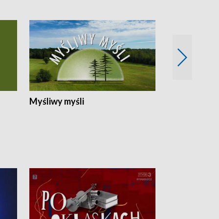
Myśliwy myśli
Spotkania z 