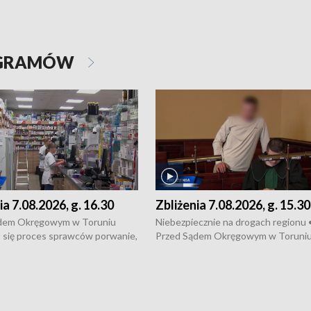
OGRAMÓW
ia 7.08.2026, g. 16.30
Zbliżenia 7.08.2026, g. 15.30
dem Okręgowym w Toruniu
Niebezpiecznie na drogach regionu 
 się proces sprawców porwanie,
Przed Sądem Okręgowym w Toruni
 tortur pod Grudziądzem • 3 mln
rozpoczął się proces sprawców por
 mogą wynosić straty po pożarze
pobicie i tortur pod Grudziądzem • 
Kossaka w Bydgoszczy •
o oszczędzanie wody • Ważne dla
cznie na drogach regionu •
rolników badania w Stacji Doświadcz
ąg sporu o pranie na bydgoskich
Oceny Odmian w Chrząstowie