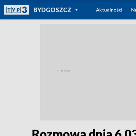
POWRÓT DO
BYDGOSZCZ
Aktualności
N
TVP REGIONY
Rozmowa dnia 6.0