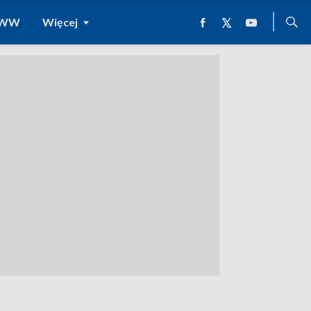
 WWW
Więcej