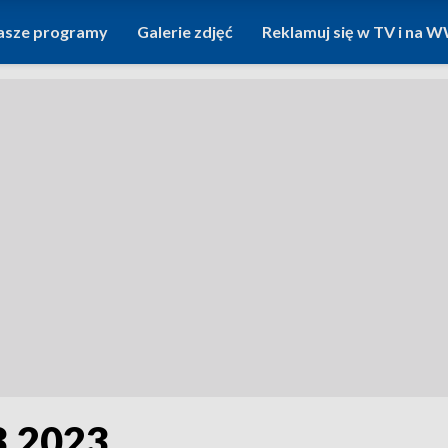
asze programy
Galerie zdjęć
Reklamuj się w TV i na
3.2023