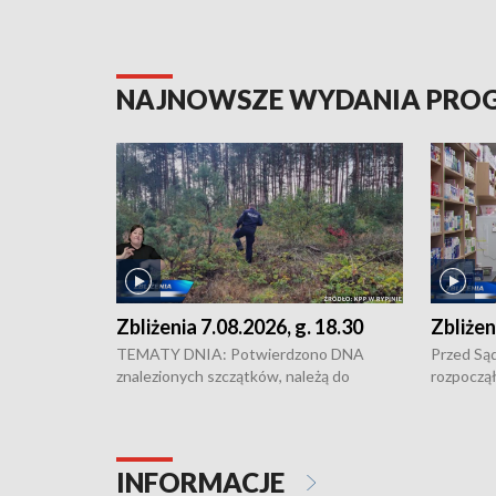
NAJNOWSZE WYDANIA PR
Zbliżenia 7.08.2026, g. 18.30
Zbliżen
TEMATY DNIA: Potwierdzono DNA
Przed Są
znalezionych szczątków, należą do
rozpoczął
zaginionej Jowity Zielińskiej • Tragiczny
pobicie i
finał prac serwisowych w studni w Solcu
zł - tyle
Kujawskim • Festiwal dziewięciu wzgórz
przy ul. 
w Chełmnie i Festiwal Wisły w kilku
Niebezpie
INFORMACJE
miastach regionu • Problem z realizacją
Dalszy ci