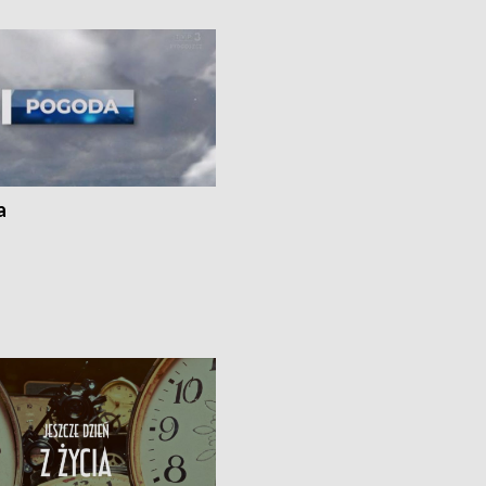
kach
a