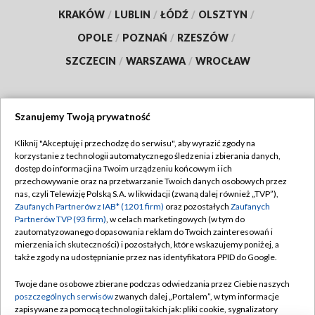
KRAKÓW
/
LUBLIN
/
ŁÓDŹ
/
OLSZTYN
/
OPOLE
/
POZNAŃ
/
RZESZÓW
/
SZCZECIN
/
WARSZAWA
/
WROCŁAW
Szanujemy Twoją prywatność
Dołącz do nas:
Kliknij "Akceptuję i przechodzę do serwisu", aby wyrazić zgody na
korzystanie z technologii automatycznego śledzenia i zbierania danych,
TVP
dostęp do informacji na Twoim urządzeniu końcowym i ich
Abonament TVP
przechowywanie oraz na przetwarzanie Twoich danych osobowych przez
Regulamin TVP
nas, czyli Telewizję Polską S.A. w likwidacji (zwaną dalej również „TVP”),
Emisja w TVP
Polityka prywatności
Zaufanych Partnerów z IAB* (1201 firm)
oraz pozostałych
Zaufanych
Partnerów TVP (93 firm)
, w celach marketingowych (w tym do
Centrum informacji TVP
Moje zgody
zautomatyzowanego dopasowania reklam do Twoich zainteresowań i
mierzenia ich skuteczności) i pozostałych, które wskazujemy poniżej, a
Naziemna Telewizja Cyfrowa
Pomoc
także zgody na udostępnianie przez nas identyfikatora PPID do Google.
Sklep TVP
Biuro reklamy
Twoje dane osobowe zbierane podczas odwiedzania przez Ciebie naszych
Rada Programowa
Kontakt
poszczególnych serwisów
zwanych dalej „Portalem”, w tym informacje
zapisywane za pomocą technologii takich jak: pliki cookie, sygnalizatory