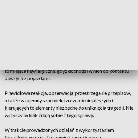
kierowców w Bydgoszczy. Są mandaty i pouczenia [WIDEO]
Bezzałogowy statek powietrzny wyposażony w kamery to
kolejne narzędzie, które ma pomóc policjantom w ujawnianiu
wykroczeń drogowych.
Dotychczas dron obsługiwany przez przeszkolonych
funkcjonariuszy wykorzystywany był do rejestrowania
wykroczeń popełnianych w rejonach przejść dla pieszych. Są
to miejsca newralgiczne, gdyż dochodzi w nich do kontaktu
pieszych z pojazdami.
Prawidłowa reakcja, obserwacja, przestrzeganie przepisów,
a także wzajemny szacunek i zrozumienie pieszych i
kierujących to elementy niezbędne do uniknięcia tragedii. Nie
wszyscy jednak zdają sobie z tego sprawę.
W trakcie prowadzonych działań z wykorzystaniem
bezzałogowego statku powietrznego kamera