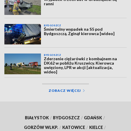
ranni
BYDGOSZCZ
Śmiertelny wypadek na S5 pod
Bydgoszczą. Zginął kierowca [wideo]
BYDGOSZCZ
Zderzenie ciężarówki z kombajnem na
DK62 w pobliżu Kruszwicy. Kierowca
uwięziony, LPR w akcji [aktualizacja,
wideo]
ZOBACZ WIĘCEJ
BIAŁYSTOK
/
BYDGOSZCZ
/
GDAŃSK
/
GORZÓW WLKP.
/
KATOWICE
/
KIELCE
/