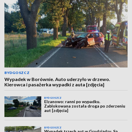
BYDGOSZCZ
Wypadek w Borównie. Auto uderzyło w drzewo.
Kierowca i pasażerka wypadki z auta [zdjęcia]
BYDGOSZCZ
Elzanowo: ranni po wypadku.
Zablokowana została droga po zderzeniu
aut [zdjęcia]
BYDGOSZCZ
Wypadek trzech aut w Grudziądzu. Są