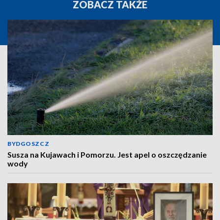
ZOBACZ TAKŻE
BYDGOSZCZ
Susza na Kujawach i Pomorzu. Jest apel o oszczędzanie
wody