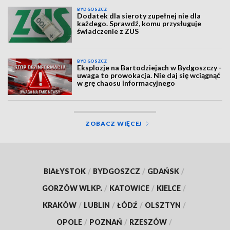
BYDGOSZCZ
Dodatek dla sieroty zupełnej nie dla
każdego. Sprawdź, komu przysługuje
świadczenie z ZUS
BYDGOSZCZ
Eksplozje na Bartodziejach w Bydgoszczy -
uwaga to prowokacja. Nie daj się wciągnąć
w grę chaosu informacyjnego
ZOBACZ WIĘCEJ
BIAŁYSTOK
/
BYDGOSZCZ
/
GDAŃSK
/
GORZÓW WLKP.
/
KATOWICE
/
KIELCE
/
KRAKÓW
/
LUBLIN
/
ŁÓDŹ
/
OLSZTYN
/
OPOLE
/
POZNAŃ
/
RZESZÓW
/