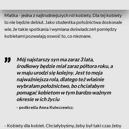
pomorskiego oddziału NFZ.
Matka - jedna z najtrudniejszych ról kobiety. Dla tej kobiety
to nie będzie debiut. Jako studentka położnictwa doskonale
wie, że takie spotkania i wymiana doświadczeń pomiędzy
kobietami pozwalają oswoić to, co nieznane.
Mój najstarszy syn ma zaraz 3 lata,
środkowy będzie miał zaraz półtora roku, a
w maju urodzi się kolejny. Jest to moja
najważniejsza rola, dlatego też właśnie
wybrałam położnictwo, bo chciałabym
pomagać kobietom w tym bardzo ważnym
okresie w ich życiu
- podkreśla Anna Kuleszewicz.
- Kobiety dla kobiet. Chciałybyśmy, żeby był taki czas żeby