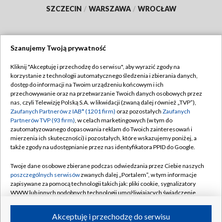
SZCZECIN
/
WARSZAWA
/
WROCŁAW
Szanujemy Twoją prywatność
Dołącz do nas:
Kliknij "Akceptuję i przechodzę do serwisu", aby wyrazić zgody na
korzystanie z technologii automatycznego śledzenia i zbierania danych,
TVP
dostęp do informacji na Twoim urządzeniu końcowym i ich
Abonament TVP
przechowywanie oraz na przetwarzanie Twoich danych osobowych przez
Regulamin TVP
nas, czyli Telewizję Polską S.A. w likwidacji (zwaną dalej również „TVP”),
Emisja w TVP
Polityka prywatności
Zaufanych Partnerów z IAB* (1201 firm)
oraz pozostałych
Zaufanych
Partnerów TVP (93 firm)
, w celach marketingowych (w tym do
Centrum informacji TVP
Moje zgody
zautomatyzowanego dopasowania reklam do Twoich zainteresowań i
mierzenia ich skuteczności) i pozostałych, które wskazujemy poniżej, a
Naziemna Telewizja Cyfrowa
Pomoc
także zgody na udostępnianie przez nas identyfikatora PPID do Google.
Sklep TVP
Biuro reklamy
Twoje dane osobowe zbierane podczas odwiedzania przez Ciebie naszych
Rada Programowa
Kontakt
poszczególnych serwisów
zwanych dalej „Portalem”, w tym informacje
zapisywane za pomocą technologii takich jak: pliki cookie, sygnalizatory
System NOS
WWW lub innych podobnych technologii umożliwiających świadczenie
dopasowanych i bezpiecznych usług, personalizację treści oraz reklam,
Informacje o nadawcy
Kanały
udostępnianie funkcji mediów społecznościowych oraz analizowanie
Akceptuję i przechodzę do serwisu
ruchu w Internecie.
Program dla prasy