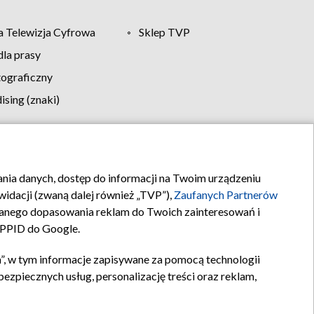
 Telewizja Cyfrowa
Sklep TVP
la prasy
tograficzny
sing (znaki)
klamy
Kontakt
rania danych, dostęp do informacji na Twoim urządzeniu
idacji (zwaną dalej również „TVP”),
Zaufanych Partnerów
anego dopasowania reklam do Twoich zainteresowań i
a PPID do Google.
”, w tym informacje zapisywane za pomocą technologii
zpiecznych usług, personalizację treści oraz reklam,