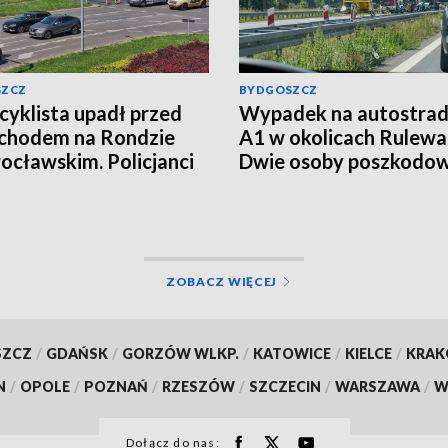
SZCZ
BYDGOSZCZ
yklista upadł przed
Wypadek na autostrad
chodem na Rondzie
A1 w okolicach Rulewa
ocławskim. Policjanci
Dwie osoby poszkodo
li kierowcę
ZOBACZ WIĘCEJ
SZCZ
/
GDAŃSK
/
GORZÓW WLKP.
/
KATOWICE
/
KIELCE
/
KRA
N
/
OPOLE
/
POZNAŃ
/
RZESZÓW
/
SZCZECIN
/
WARSZAWA
/
W
Dołącz do nas: