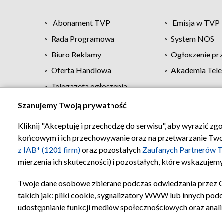
Abonament TVP
Emisja w TVP
Rada Programowa
System NOS
Biuro Reklamy
Ogłoszenie pr
Oferta Handlowa
Akademia Tele
Telegazeta ogłoszenia
Szanujemy Twoją prywatność
Regulamin TVP
Kliknij "Akceptuję i przechodzę do serwisu", aby wyrazić zg
końcowym i ich przechowywanie oraz na przetwarzanie Twoich
z IAB* (1201 firm)
oraz pozostałych
Zaufanych Partnerów T
mierzenia ich skuteczności) i pozostałych, które wskazujemy
Twoje dane osobowe zbierane podczas odwiedzania przez 
takich jak: pliki cookie, sygnalizatory WWW lub innych pod
udostępnianie funkcji mediów społecznościowych oraz anali