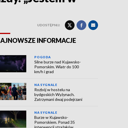
UDOSTĘPNIJ:
AJNOWSZE INFORMACJE
POGODA
Silne burze nad Kujawsko-
Pomorskim. Wiatr do 100
km/h i grad
NA SYGNALE
Rozbój w hostelu na
bydgoskich Wyżynach.
Zatrzymani dwaj podejrzani
NA SYGNALE
Burze w Kujawsko-
Pomorskiem. Ponad 35
interwencji strażaków