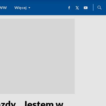
 WWW
Więcej
azdy. „Jestem w