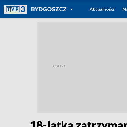
POWRÓT DO
BYDGOSZCZ
Aktualności
N
TVP REGIONY
18-latka zatrzyman