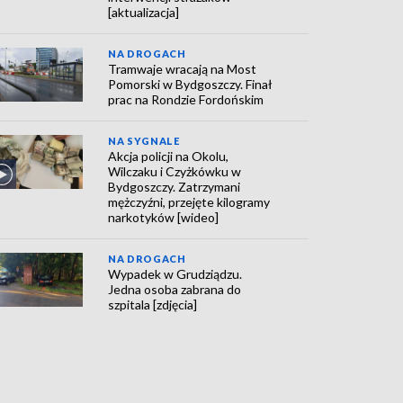
[aktualizacja]
NA DROGACH
Tramwaje wracają na Most
Pomorski w Bydgoszczy. Finał
prac na Rondzie Fordońskim
NA SYGNALE
Akcja policji na Okolu,
Wilczaku i Czyżkówku w
Bydgoszczy. Zatrzymani
mężczyźni, przejęte kilogramy
narkotyków [wideo]
NA DROGACH
Wypadek w Grudziądzu.
Jedna osoba zabrana do
szpitala [zdjęcia]