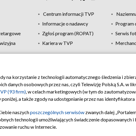
Centrum informacji TVP
Naziemna
Informacje o nadawcy
Program d
zetargowe
Zgłoś program (ROPAT)
Serwis fo
wizyjna
Kariera w TVP
Merchandi
Polityka prywatności
Moje zgody
Pomoc
Biuro re
ody na korzystanie z technologii automatycznego śledzenia i zbie
 danych osobowych przez nas, czyli Telewizję Polską S.A. w likw
VP (93 firm)
, w celach marketingowych (w tym do zautomatyzow
 poniżej, a także zgody na udostępnianie przez nas identyfikator
Ciebie naszych
poszczególnych serwisów
zwanych dalej „Portalem
obnych technologii umożliwiających świadczenie dopasowanych i be
zowanie ruchu w Internecie.