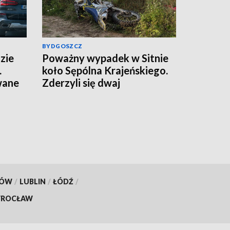
BYDGOSZCZ
zie
Poważny wypadek w Sitnie
.
koło Sępólna Krajeńskiego.
wane
Zderzyli się dwaj
motocykliści, w akcji
śmigłowce LPR. Znamy
wyniki badania trzeźwości
[aktualizacja]
KÓW
/
LUBLIN
/
ŁÓDŹ
/
ROCŁAW