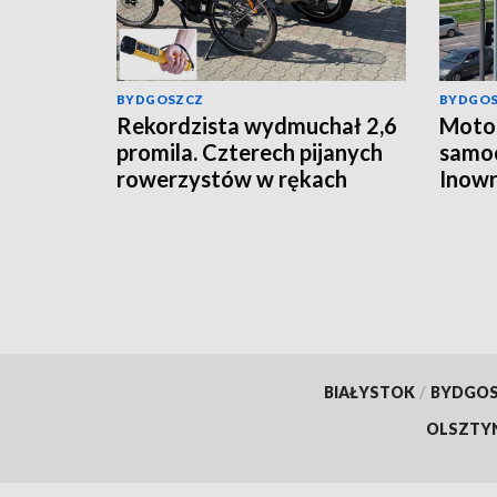
BYDGOSZCZ
BYDGO
Rekordzista wydmuchał 2,6
Motoc
promila. Czterech pijanych
samo
rowerzystów w rękach
Inowr
włocławskiej policji
ukara
BIAŁYSTOK
/
BYDGO
OLSZTY