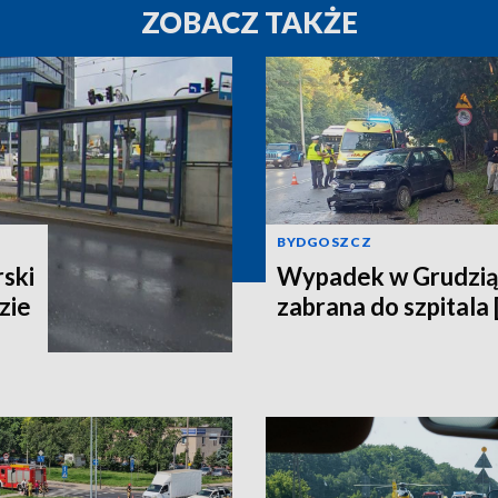
ZOBACZ TAKŻE
BYDGOSZCZ
ski
Wypadek w Grudzią
zie
zabrana do szpitala 