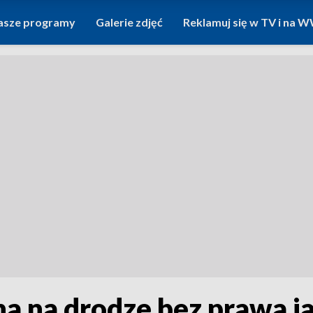
asze programy
Galerie zdjęć
Reklamuj się w TV i na
a na drodze bez prawa j