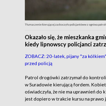
Tłumaczenie kierującej zaskoczyło policjantóww z ogniwa patro
Okazało się, że mieszkanka gmi
kiedy lipnowscy policjanci zatr
ZOBACZ: 20-latek, pijany "za kólkiem"
przed policją
Patrol drogówki zatrzymał do kontroli
w Suradowie kierującą fordem. Kobie
oświadczyła, że nie ma uprawnień do ki
jest dopiero w trakcie kursu na prawo 