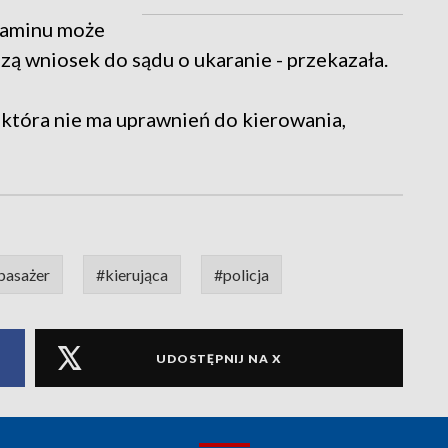
zaminu może
zą wniosek do sądu o ukaranie - przekazała.
 która nie ma uprawnień do kierowania,
pasażer
#kierująca
#policja
UDOSTĘPNIJ NA X