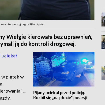
lowo-interwencyjnego KPP w Lipnie
ny Wielgie kierowała bez uprawnień,
zymali ją do kontroli drogowej.
 uciekał
 w piątek w
ta
erowania i...
Pijany uciekał przed policją.
Rozbił się „na płocie” posesji
jazdy.