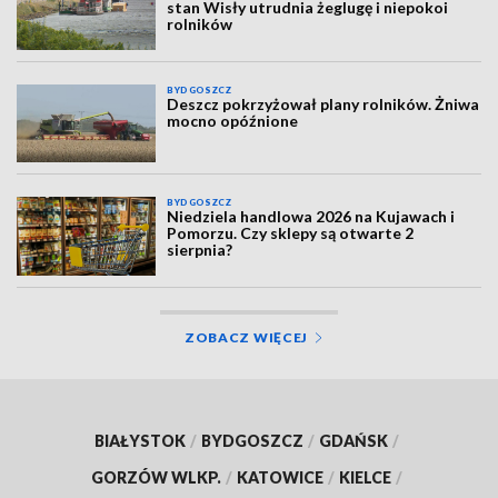
stan Wisły utrudnia żeglugę i niepokoi
rolników
BYDGOSZCZ
Deszcz pokrzyżował plany rolników. Żniwa
mocno opóźnione
BYDGOSZCZ
Niedziela handlowa 2026 na Kujawach i
Pomorzu. Czy sklepy są otwarte 2
sierpnia?
ZOBACZ WIĘCEJ
BIAŁYSTOK
/
BYDGOSZCZ
/
GDAŃSK
/
GORZÓW WLKP.
/
KATOWICE
/
KIELCE
/