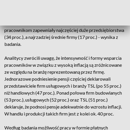
- Więcej dużych przedsiębiorców (38 proc.) umożliwiło
zatrudnionym pracę w formie płatnych nadgodzin, podczas
gdy na takie działanie zdecydowała się co czwarta mała
firma - zaznaczono. Dodatkowe benefity swoim
pracownikom zapewniały najczęściej duże przedsiębiorstwa
(34 proc.), a najrzadziej średnie firmy (17 proc.) - wynika z
badania.
Analitycy zwrócili uwagę, że intensywność i formy wsparcia
pracowników w związku z wysoką inflacją są zróżnicowane
ze względu na branżę reprezentowaną przez firmę.
Jednorazowe podniesienie pensji częściej deklarowali
przedstawiciele firm usługowych i branży TSL (po 55 proc.)
niż handlowych (47 proc.). Ponad połowa firm budowlanych
(53 proc.), usługowych (52 proc.) oraz TSL (51 proc.)
deklaruje, że podnosi pensje adekwatnie do wzrostu inflacji.
W handlu i produkcji takich firm jest z kolei ok. 40 proc.
Według badania możliwość pracy w formie płatnych