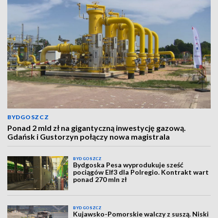
BYDGOSZCZ
Ponad 2 mld zł na gigantyczną inwestycję gazową.
Gdańsk i Gustorzyn połączy nowa magistrala
BYDGOSZCZ
Bydgoska Pesa wyprodukuje sześć
pociągów Elf3 dla Polregio. Kontrakt wart
ponad 270 mln zł
BYDGOSZCZ
Kujawsko-Pomorskie walczy z suszą. Niski