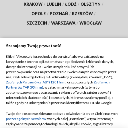
KRAKÓW
/
LUBLIN
/
ŁÓDŹ
/
OLSZTYN
/
OPOLE
/
POZNAŃ
/
RZESZÓW
/
SZCZECIN
/
WARSZAWA
/
WROCŁAW
Szanujemy Twoją prywatność
Dołącz do nas:
Kliknij "Akceptuję i przechodzę do serwisu", aby wyrazić zgody na
korzystanie z technologii automatycznego śledzenia i zbierania danych,
TVP
dostęp do informacji na Twoim urządzeniu końcowym i ich
Abonament TVP
przechowywanie oraz na przetwarzanie Twoich danych osobowych przez
Regulamin TVP
nas, czyli Telewizję Polską S.A. w likwidacji (zwaną dalej również „TVP”),
Emisja w TVP
Polityka prywatności
Zaufanych Partnerów z IAB* (1201 firm)
oraz pozostałych
Zaufanych
Partnerów TVP (93 firm)
, w celach marketingowych (w tym do
Centrum informacji TVP
Moje zgody
zautomatyzowanego dopasowania reklam do Twoich zainteresowań i
mierzenia ich skuteczności) i pozostałych, które wskazujemy poniżej, a
Naziemna Telewizja Cyfrowa
Pomoc
także zgody na udostępnianie przez nas identyfikatora PPID do Google.
Sklep TVP
Biuro reklamy
Twoje dane osobowe zbierane podczas odwiedzania przez Ciebie naszych
Rada Programowa
Kontakt
poszczególnych serwisów
zwanych dalej „Portalem”, w tym informacje
zapisywane za pomocą technologii takich jak: pliki cookie, sygnalizatory
System NOS