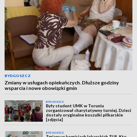
BYDGOSZCZ
Zmiany w usługach opiekuńczych. Dłuższe godziny
wsparcia i nowe obowiązki gmin
BYDGOSZCZ
Były student UMK w Toruniu
zorganizował charytatywny turniej. Dzieci
dostały oryginalne koszulki piłkarskie
[zdjęcia]
BYDGOSZCZ
Zmiany w komisjach lekarskich ZUS. Kto