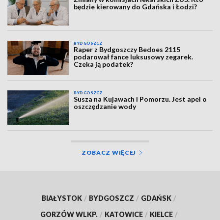
będzie kierowany do Gdańska i Łodzi?
BYDGOSZCZ
Raper z Bydgoszczy Bedoes 2115
podarował fance luksusowy zegarek.
Czeka ją podatek?
BYDGOSZCZ
Susza na Kujawach i Pomorzu. Jest apel o
oszczędzanie wody
ZOBACZ WIĘCEJ
BIAŁYSTOK
/
BYDGOSZCZ
/
GDAŃSK
/
GORZÓW WLKP.
/
KATOWICE
/
KIELCE
/