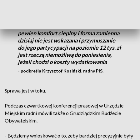
Długotrwałe odcięcie od mediów jest
aktem pewnego przestępstwa. Lokator
korzysta z piecy kaflowych, które dają mu
pewien komfort cieplny i forma zamienna
dzisiaj nie jest wskazana i przymuszanie
do jego partycypacji na poziomie 12 tys. zł
jest rzeczą niemożliwą do poniesienia,
jeżeli chodzi o koszty wydatkowania
- podkreśla Krzysztof Kosiński, radny PiS.
Sprawa jest w toku.
Podczas czwartkowej konferencji prasowej w Urzędzie
Miejskim radni mówili także o Grudziądzkim Budżecie
Obywatelskim.
- Będziemy wnioskować o to, żeby bardziej precyzyjnie były