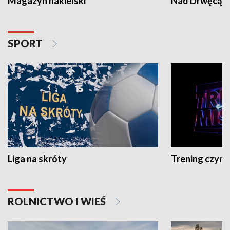
Magazyn nakielski
Nad Drwęcą
SPORT
Liga na skróty
Trening czyni 
ROLNICTWO I WIEŚ