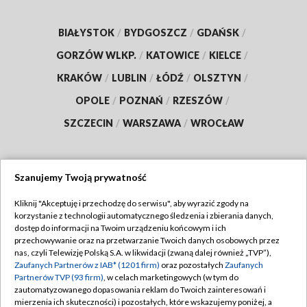
BIAŁYSTOK
/
BYDGOSZCZ
/
GDAŃSK
/
GORZÓW WLKP.
/
KATOWICE
/
KIELCE
/
KRAKÓW
/
LUBLIN
/
ŁÓDŹ
/
OLSZTYN
/
OPOLE
/
POZNAŃ
/
RZESZÓW
/
SZCZECIN
/
WARSZAWA
/
WROCŁAW
Szanujemy Twoją prywatność
Dołącz do nas:
Kliknij "Akceptuję i przechodzę do serwisu", aby wyrazić zgody na
korzystanie z technologii automatycznego śledzenia i zbierania danych,
TVP
dostęp do informacji na Twoim urządzeniu końcowym i ich
Abonament TVP
przechowywanie oraz na przetwarzanie Twoich danych osobowych przez
Regulamin TVP
nas, czyli Telewizję Polską S.A. w likwidacji (zwaną dalej również „TVP”),
Emisja w TVP
Polityka prywatności
Zaufanych Partnerów z IAB* (1201 firm)
oraz pozostałych
Zaufanych
Partnerów TVP (93 firm)
, w celach marketingowych (w tym do
Centrum informacji TVP
Moje zgody
zautomatyzowanego dopasowania reklam do Twoich zainteresowań i
mierzenia ich skuteczności) i pozostałych, które wskazujemy poniżej, a
Naziemna Telewizja Cyfrowa