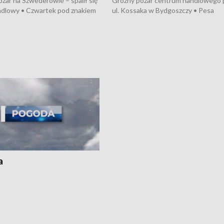
żar na Szwederowie – spalił się
Groźny pożar centrum handlowego 
ndlowy • Czwartek pod znakiem
ul. Kossaka w Bydgoszczy • Pesa
burz • Dobre prognozy dla
wyprodukuje nowoczesne,
 – rolnicy mogą liczyć na
energooszczędne pociągi dla Polregi
lony • Akcja porodowa na trasie
Zmiany w przepisach o pomocy
uń – pomógł policyjny patrol •
społecznej • Przed nami 10. jubileu
my na kolejną odsłonę programu
Festiwal Wisły
ato”
a