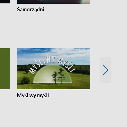
Samorządni
Wspólna sp
Myśliwy myśli
Spotkania z 