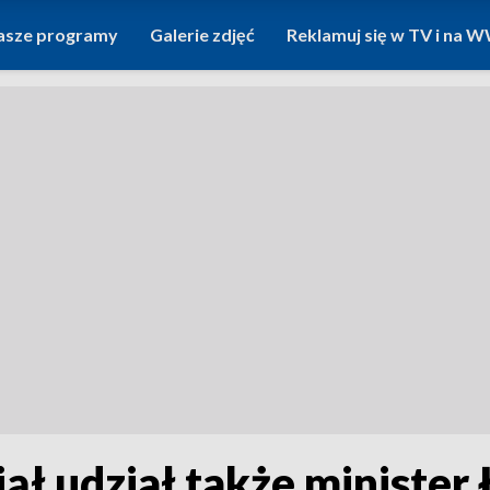
asze programy
Galerie zdjęć
Reklamuj się w TV i na
ął udział także minister