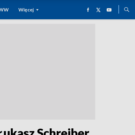
 WWW
Więcej
 Łukasz Schreiber