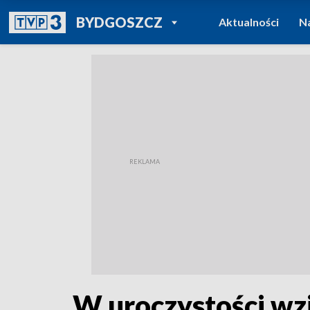
POWRÓT DO
BYDGOSZCZ
Aktualności
N
TVP REGIONY
W uroczystości wzi