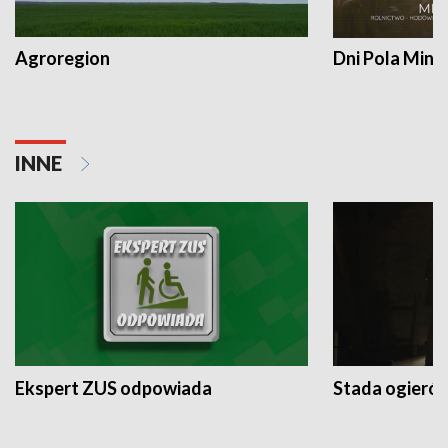
Agroregion
Dni Pola Min
INNE
Ekspert ZUS odpowiada
Stada ogieró