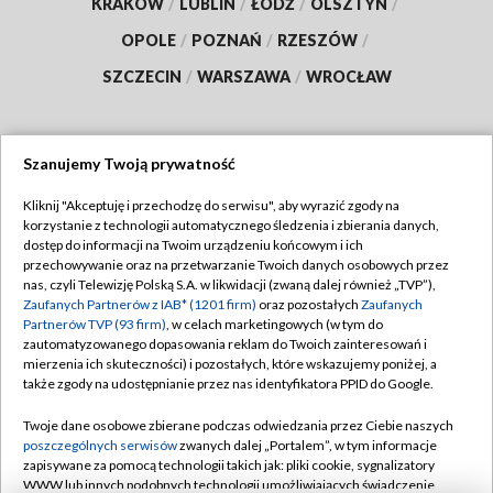
KRAKÓW
/
LUBLIN
/
ŁÓDŹ
/
OLSZTYN
/
OPOLE
/
POZNAŃ
/
RZESZÓW
/
SZCZECIN
/
WARSZAWA
/
WROCŁAW
Szanujemy Twoją prywatność
Dołącz do nas:
Kliknij "Akceptuję i przechodzę do serwisu", aby wyrazić zgody na
korzystanie z technologii automatycznego śledzenia i zbierania danych,
TVP
dostęp do informacji na Twoim urządzeniu końcowym i ich
Abonament TVP
przechowywanie oraz na przetwarzanie Twoich danych osobowych przez
Regulamin TVP
nas, czyli Telewizję Polską S.A. w likwidacji (zwaną dalej również „TVP”),
Emisja w TVP
Polityka prywatności
Zaufanych Partnerów z IAB* (1201 firm)
oraz pozostałych
Zaufanych
Partnerów TVP (93 firm)
, w celach marketingowych (w tym do
Centrum informacji TVP
Moje zgody
zautomatyzowanego dopasowania reklam do Twoich zainteresowań i
mierzenia ich skuteczności) i pozostałych, które wskazujemy poniżej, a
Naziemna Telewizja Cyfrowa
Pomoc
także zgody na udostępnianie przez nas identyfikatora PPID do Google.
Sklep TVP
Biuro reklamy
Twoje dane osobowe zbierane podczas odwiedzania przez Ciebie naszych
Rada Programowa
Kontakt
poszczególnych serwisów
zwanych dalej „Portalem”, w tym informacje
zapisywane za pomocą technologii takich jak: pliki cookie, sygnalizatory
System NOS
WWW lub innych podobnych technologii umożliwiających świadczenie