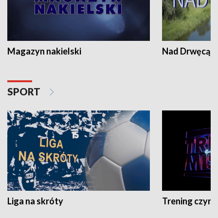
Magazyn nakielski
Nad Drwęcą
SPORT
Liga na skróty
Trening czyni 