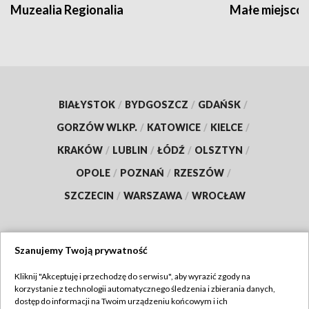
Muzealia Regionalia
Małe miejscow
BIAŁYSTOK
/
BYDGOSZCZ
/
GDAŃSK
/
GORZÓW WLKP.
/
KATOWICE
/
KIELCE
/
KRAKÓW
/
LUBLIN
/
ŁÓDŹ
/
OLSZTYN
/
OPOLE
/
POZNAŃ
/
RZESZÓW
/
SZCZECIN
/
WARSZAWA
/
WROCŁAW
Szanujemy Twoją prywatność
Dołącz do nas:
Kliknij "Akceptuję i przechodzę do serwisu", aby wyrazić zgody na
korzystanie z technologii automatycznego śledzenia i zbierania danych,
TVP
dostęp do informacji na Twoim urządzeniu końcowym i ich