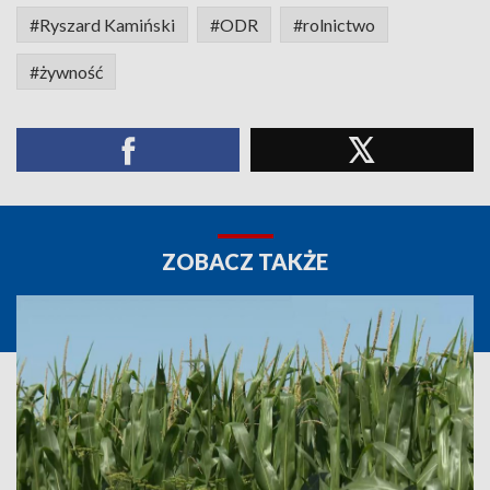
#Ryszard Kamiński
#ODR
#rolnictwo
#żywność
ZOBACZ TAKŻE