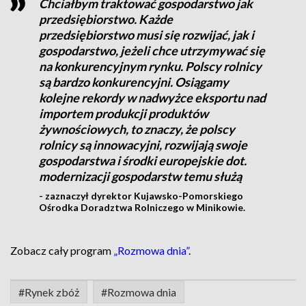
Chciałbym traktować gospodarstwo jak
przedsiębiorstwo. Każde
przedsiębiorstwo musi się rozwijać, jak i
gospodarstwo, jeżeli chce utrzymywać się
na konkurencyjnym rynku. Polscy rolnicy
są bardzo konkurencyjni. Osiągamy
kolejne rekordy w nadwyżce eksportu nad
importem produkcji produktów
żywnościowych, to znaczy, że polscy
rolnicy są innowacyjni, rozwijają swoje
gospodarstwa i środki europejskie dot.
modernizacji gospodarstw temu służą
- zaznaczył dyrektor Kujawsko-Pomorskiego
Ośrodka Doradztwa Rolniczego w Minikowie.
Zobacz cały program
„Rozmowa dnia”
.
#Rynek zbóż
#Rozmowa dnia