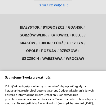
ZOBACZ WIĘCEJ
BIAŁYSTOK
/
BYDGOSZCZ
/
GDAŃSK
/
GORZÓW WLKP.
/
KATOWICE
/
KIELCE
/
KRAKÓW
/
LUBLIN
/
ŁÓDŹ
/
OLSZTYN
/
OPOLE
/
POZNAŃ
/
RZESZÓW
/
SZCZECIN
/
WARSZAWA
/
WROCŁAW
Szanujemy Twoją prywatność
Dołącz do nas:
Kliknij "Akceptuję i przechodzę do serwisu", aby wyrazić zgody na
korzystanie z technologii automatycznego śledzenia i zbierania danych,
TVP
dostęp do informacji na Twoim urządzeniu końcowym i ich
Abonament TVP
przechowywanie oraz na przetwarzanie Twoich danych osobowych przez
Regulamin TVP
nas, czyli Telewizję Polską S.A. w likwidacji (zwaną dalej również „TVP”),