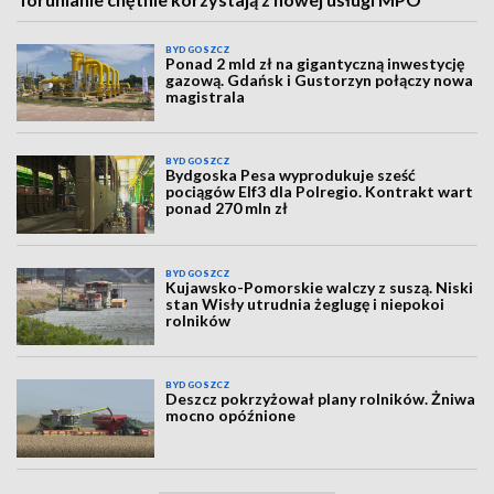
BYDGOSZCZ
Ponad 2 mld zł na gigantyczną inwestycję
gazową. Gdańsk i Gustorzyn połączy nowa
magistrala
BYDGOSZCZ
Bydgoska Pesa wyprodukuje sześć
pociągów Elf3 dla Polregio. Kontrakt wart
ponad 270 mln zł
BYDGOSZCZ
Kujawsko-Pomorskie walczy z suszą. Niski
stan Wisły utrudnia żeglugę i niepokoi
rolników
BYDGOSZCZ
Deszcz pokrzyżował plany rolników. Żniwa
mocno opóźnione