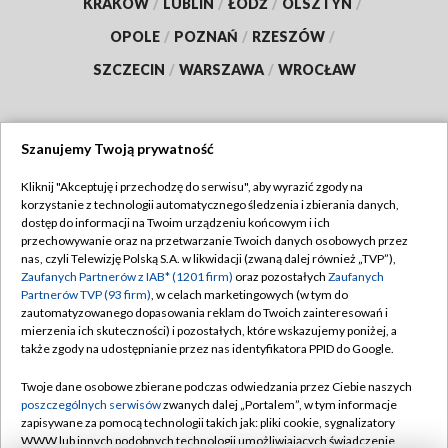
KRAKÓW
/
LUBLIN
/
ŁÓDŹ
/
OLSZTYN
/
OPOLE
/
POZNAŃ
/
RZESZÓW
/
SZCZECIN
/
WARSZAWA
/
WROCŁAW
Szanujemy Twoją prywatność
Dołącz do nas:
Kliknij "Akceptuję i przechodzę do serwisu", aby wyrazić zgody na
korzystanie z technologii automatycznego śledzenia i zbierania danych,
TVP
dostęp do informacji na Twoim urządzeniu końcowym i ich
Abonament TVP
przechowywanie oraz na przetwarzanie Twoich danych osobowych przez
Regulamin TVP
nas, czyli Telewizję Polską S.A. w likwidacji (zwaną dalej również „TVP”),
Emisja w TVP
Polityka prywatności
Zaufanych Partnerów z IAB* (1201 firm)
oraz pozostałych
Zaufanych
Partnerów TVP (93 firm)
, w celach marketingowych (w tym do
Centrum informacji TVP
Moje zgody
zautomatyzowanego dopasowania reklam do Twoich zainteresowań i
mierzenia ich skuteczności) i pozostałych, które wskazujemy poniżej, a
Naziemna Telewizja Cyfrowa
Pomoc
także zgody na udostępnianie przez nas identyfikatora PPID do Google.
Sklep TVP
Biuro reklamy
Twoje dane osobowe zbierane podczas odwiedzania przez Ciebie naszych
Rada Programowa
Kontakt
poszczególnych serwisów
zwanych dalej „Portalem”, w tym informacje
zapisywane za pomocą technologii takich jak: pliki cookie, sygnalizatory
System NOS
WWW lub innych podobnych technologii umożliwiających świadczenie