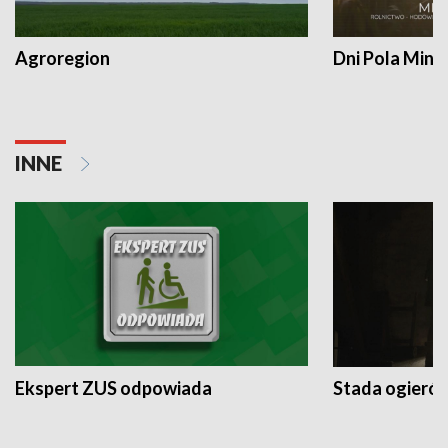
Agroregion
Dni Pola Min
INNE
Ekspert ZUS odpowiada
Stada ogieró