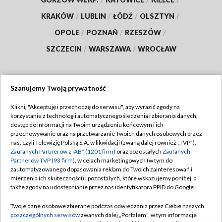
KRAKÓW
/
LUBLIN
/
ŁÓDŹ
/
OLSZTYN
/
OPOLE
/
POZNAŃ
/
RZESZÓW
/
SZCZECIN
/
WARSZAWA
/
WROCŁAW
Szanujemy Twoją prywatność
Dołącz do nas:
Kliknij "Akceptuję i przechodzę do serwisu", aby wyrazić zgody na
korzystanie z technologii automatycznego śledzenia i zbierania danych,
TVP
dostęp do informacji na Twoim urządzeniu końcowym i ich
Abonament TVP
przechowywanie oraz na przetwarzanie Twoich danych osobowych przez
Regulamin TVP
nas, czyli Telewizję Polską S.A. w likwidacji (zwaną dalej również „TVP”),
Emisja w TVP
Polityka prywatności
Zaufanych Partnerów z IAB* (1201 firm)
oraz pozostałych
Zaufanych
Partnerów TVP (93 firm)
, w celach marketingowych (w tym do
Centrum informacji TVP
Moje zgody
zautomatyzowanego dopasowania reklam do Twoich zainteresowań i
mierzenia ich skuteczności) i pozostałych, które wskazujemy poniżej, a
Naziemna Telewizja Cyfrowa
Pomoc
także zgody na udostępnianie przez nas identyfikatora PPID do Google.
Sklep TVP
Biuro reklamy
Twoje dane osobowe zbierane podczas odwiedzania przez Ciebie naszych
Rada Programowa
Kontakt
poszczególnych serwisów
zwanych dalej „Portalem”, w tym informacje