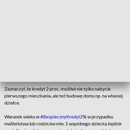
— Ministerstwo Rozwoju i Technologii (@MRiTGOVPL)
March 14, 2023
Przyjęty we worek przez rząd program mieszkaniowy - jak
powiedział szef MRiT – „nie określa żadnych limitów czy cen
za metr kwadratowy, nie określa też jakie mieszkanie i gdzie
można kupić”.
- Określamy tylko wartość kredytu i wkład własny w
wysokości 200 tys. zł - powiedział minister.
Zaznaczył, że kredyt 2 proc. możliwi nie tylko nabycie
pierwszego mieszkania, ale też budowę domu np. na własnej
działce.
Warunek wieku w
#BezpiecznyKredyt2
% w przypadku
małżeństwa lub rodziców min. 1 wspólnego dziecka będzie