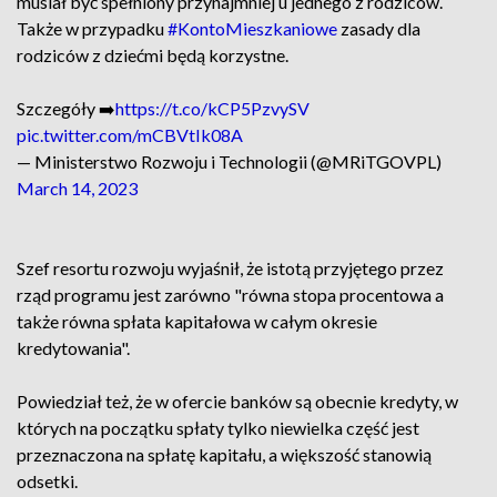
musiał być spełniony przynajmniej u jednego z rodziców.
Także w przypadku
#KontoMieszkaniowe
zasady dla
rodziców z dziećmi będą korzystne.
Szczegóły ➡️
https://t.co/kCP5PzvySV
pic.twitter.com/mCBVtIk08A
— Ministerstwo Rozwoju i Technologii (@MRiTGOVPL)
March 14, 2023
Szef resortu rozwoju wyjaśnił, że istotą przyjętego przez
rząd programu jest zarówno "równa stopa procentowa a
także równa spłata kapitałowa w całym okresie
kredytowania".
Powiedział też, że w ofercie banków są obecnie kredyty, w
których na początku spłaty tylko niewielka część jest
przeznaczona na spłatę kapitału, a większość stanowią
odsetki.