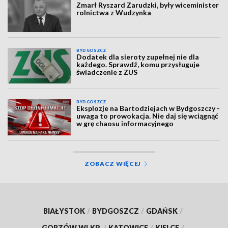
Zmarł Ryszard Zarudzki, były wiceminister
rolnictwa z Wudzynka
BYDGOSZCZ
Dodatek dla sieroty zupełnej nie dla
każdego. Sprawdź, komu przysługuje
świadczenie z ZUS
BYDGOSZCZ
Eksplozje na Bartodziejach w Bydgoszczy -
uwaga to prowokacja. Nie daj się wciągnąć
w grę chaosu informacyjnego
ZOBACZ WIĘCEJ
BIAŁYSTOK
/
BYDGOSZCZ
/
GDAŃSK
/
GORZÓW WLKP.
/
KATOWICE
/
KIELCE
/