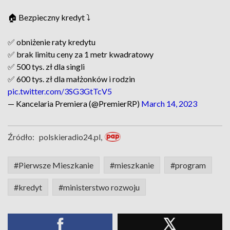
🏠 Bezpieczny kredyt ⤵️
✅ obniżenie raty kredytu
✅ brak limitu ceny za 1 metr kwadratowy
✅ 500 tys. zł dla singli
✅ 600 tys. zł dla małżonków i rodzin
pic.twitter.com/3SG3GtTcV5
— Kancelaria Premiera (@PremierRP)
March 14, 2023
Źródło:
polskieradio24.pl,
#Pierwsze Mieszkanie
#mieszkanie
#program
#kredyt
#ministerstwo rozwoju