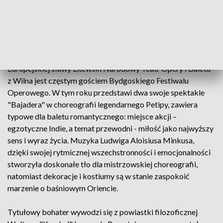
lepiej: widzowie czy wykonawcy? Koniecznie trzeba
przekonać się co proponują artyści Teatru Wielkiego w
Poznaniu pod muzycznym kierownictwem niestrudzonego
propagatora muzyki współczesnej, Jerzego Wołosiuka.
Europejskiej sławy Litewski Narodowy Teatr Opery i Baletu
z Wilna jest częstym gościem Bydgoskiego Festiwalu
Operowego. W tym roku przedstawi dwa swoje spektakle
"Bajadera" w choreografii legendarnego Petipy, zawiera
typowe dla baletu romantycznego: miejsce akcji –
egzotyczne Indie, a temat przewodni - miłość jako najwyższy
sens i wyraz życia. Muzyka Ludwiga Aloisiusa Minkusa,
dzięki swojej rytmicznej wszechstronności i emocjonalności
stworzyła doskonałe tło dla mistrzowskiej choreografii,
natomiast dekoracje i kostiumy są w stanie zaspokoić
marzenie o baśniowym Oriencie.
Tytułowy bohater wywodzi się z powiastki filozoficznej