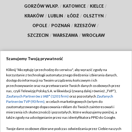
GORZÓW WLKP.
/
KATOWICE
/
KIELCE
/
KRAKÓW
/
LUBLIN
/
ŁÓDŹ
/
OLSZTYN
/
OPOLE
/
POZNAŃ
/
RZESZÓW
/
SZCZECIN
/
WARSZAWA
/
WROCŁAW
Szanujemy Twoją prywatność
Dołącz do nas:
Kliknij "Akceptuję i przechodzę do serwisu", aby wyrazić zgody na
korzystanie z technologii automatycznego śledzenia i zbierania danych,
TVP
dostęp do informacji na Twoim urządzeniu końcowym i ich
Abonament TVP
przechowywanie oraz na przetwarzanie Twoich danych osobowych przez
Regulamin TVP
nas, czyli Telewizję Polską S.A. w likwidacji (zwaną dalej również „TVP”),
Emisja w TVP
Polityka prywatności
Zaufanych Partnerów z IAB* (1201 firm)
oraz pozostałych
Zaufanych
Partnerów TVP (93 firm)
, w celach marketingowych (w tym do
Centrum informacji TVP
Moje zgody
zautomatyzowanego dopasowania reklam do Twoich zainteresowań i
mierzenia ich skuteczności) i pozostałych, które wskazujemy poniżej, a
Naziemna Telewizja Cyfrowa
Pomoc
także zgody na udostępnianie przez nas identyfikatora PPID do Google.
Sklep TVP
Biuro reklamy
Twoje dane osobowe zbierane podczas odwiedzania przez Ciebie naszych