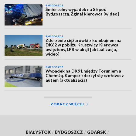
BYDGOSZCZ
Śmiertelny wypadek na S5 pod
Bydgoszczą. Zginął kierowca [wideo]
BYDGOSZCZ
Zderzenie ciężarówki z kombajnem na
DK62 w pobliżu Kruszwicy. Kierowca
uwięziony, LPR w akcji [aktualizacja,
wideo]
BYDGOSZCZ
Wypadek na DK91 między Toruniem a
Chełmżą. Kamper zderzył się czołowo z
autem (aktualizacja)
ZOBACZ WIĘCEJ
BIAŁYSTOK
/
BYDGOSZCZ
/
GDAŃSK
/