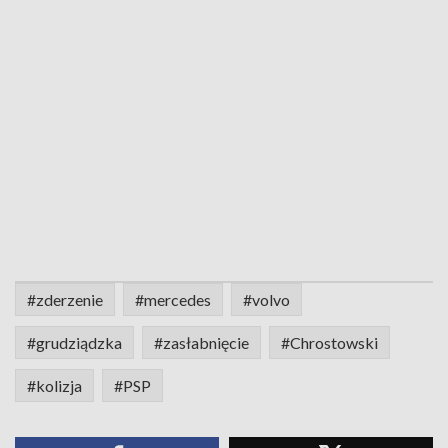
#zderzenie
#mercedes
#volvo
#grudziądzka
#zasłabnięcie
#Chrostowski
#kolizja
#PSP