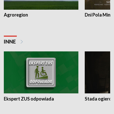
Agroregion
Dni Pola Min
INNE
Ekspert ZUS odpowiada
Stada ogieró