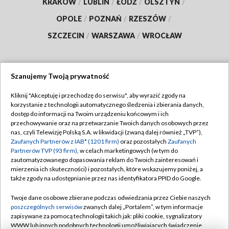
KRAKÓW
/
LUBLIN
/
ŁÓDŹ
/
OLSZTYN
/
OPOLE
/
POZNAŃ
/
RZESZÓW
/
SZCZECIN
/
WARSZAWA
/
WROCŁAW
Szanujemy Twoją prywatność
Dołącz do nas:
Kliknij "Akceptuję i przechodzę do serwisu", aby wyrazić zgody na
korzystanie z technologii automatycznego śledzenia i zbierania danych,
TVP
dostęp do informacji na Twoim urządzeniu końcowym i ich
Abonament TVP
przechowywanie oraz na przetwarzanie Twoich danych osobowych przez
Regulamin TVP
nas, czyli Telewizję Polską S.A. w likwidacji (zwaną dalej również „TVP”),
Emisja w TVP
Polityka prywatności
Zaufanych Partnerów z IAB* (1201 firm)
oraz pozostałych
Zaufanych
Partnerów TVP (93 firm)
, w celach marketingowych (w tym do
Centrum informacji TVP
Moje zgody
zautomatyzowanego dopasowania reklam do Twoich zainteresowań i
mierzenia ich skuteczności) i pozostałych, które wskazujemy poniżej, a
Naziemna Telewizja Cyfrowa
Pomoc
także zgody na udostępnianie przez nas identyfikatora PPID do Google.
Sklep TVP
Biuro reklamy
Twoje dane osobowe zbierane podczas odwiedzania przez Ciebie naszych
Rada Programowa
Kontakt
poszczególnych serwisów
zwanych dalej „Portalem”, w tym informacje
zapisywane za pomocą technologii takich jak: pliki cookie, sygnalizatory
System NOS
WWW lub innych podobnych technologii umożliwiających świadczenie