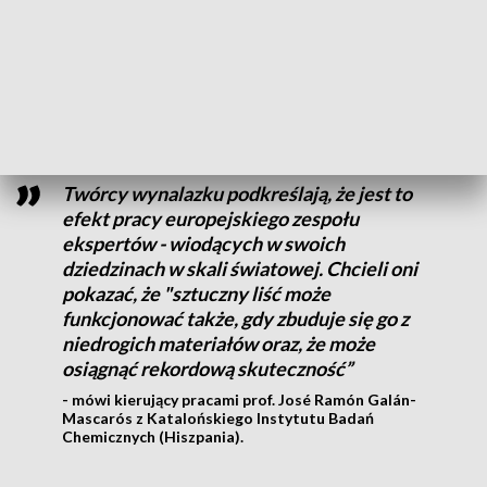
Obecnie twórcy urządzenia pracują nad prototypem
wielkoskalowym i optymalizacją. Ich zdaniem wynalazek
może pomóc w przejściu na nowe, ekologiczne źródła energii.
Jednocześnie może pozwolić na decentralizację jej produkcji.
Twórcy wynalazku podkreślają, że jest to
efekt pracy europejskiego zespołu
ekspertów - wiodących w swoich
dziedzinach w skali światowej. Chcieli oni
pokazać, że "sztuczny liść może
funkcjonować także, gdy zbuduje się go z
niedrogich materiałów oraz, że może
osiągnąć rekordową skuteczność”
- mówi kierujący pracami prof. José Ramón Galán-
Mascarós z Katalońskiego Instytutu Badań
Chemicznych (Hiszpania).