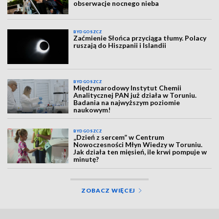
obserwacje nocnego nieba
BYDGOSZCZ
Zaćmienie Słońca przyciąga tłumy. Polacy
ruszają do Hiszpanii i Islandii
BYDGOSZCZ
Międzynarodowy Instytut Chemii
Analitycznej PAN już działa w Toruniu.
Badania na najwyższym poziomie
naukowym!
BYDGOSZCZ
„Dzień z sercem” w Centrum
Nowoczesności Młyn Wiedzy w Toruniu.
Jak działa ten mięsień, ile krwi pompuje w
minutę?
ZOBACZ WIĘCEJ