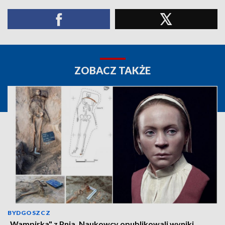
ZOBACZ TAKŻE
BYDGOSZCZ
„Wampirka" z Pnia. Naukowcy opublikowali wyniki