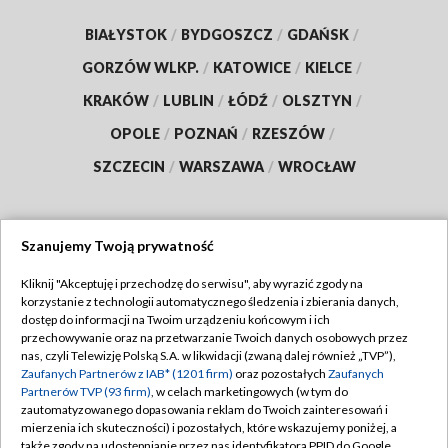
BIAŁYSTOK
/
BYDGOSZCZ
/
GDAŃSK
/
GORZÓW WLKP.
/
KATOWICE
/
KIELCE
/
KRAKÓW
/
LUBLIN
/
ŁÓDŹ
/
OLSZTYN
/
OPOLE
/
POZNAŃ
/
RZESZÓW
/
SZCZECIN
/
WARSZAWA
/
WROCŁAW
Szanujemy Twoją prywatność
Dołącz do nas:
Kliknij "Akceptuję i przechodzę do serwisu", aby wyrazić zgody na
korzystanie z technologii automatycznego śledzenia i zbierania danych,
TVP
dostęp do informacji na Twoim urządzeniu końcowym i ich
Abonament TVP
przechowywanie oraz na przetwarzanie Twoich danych osobowych przez
Regulamin TVP
nas, czyli Telewizję Polską S.A. w likwidacji (zwaną dalej również „TVP”),
Emisja w TVP
Polityka prywatności
Zaufanych Partnerów z IAB* (1201 firm)
oraz pozostałych
Zaufanych
Partnerów TVP (93 firm)
, w celach marketingowych (w tym do
Centrum informacji TVP
Moje zgody
zautomatyzowanego dopasowania reklam do Twoich zainteresowań i
mierzenia ich skuteczności) i pozostałych, które wskazujemy poniżej, a
Naziemna Telewizja Cyfrowa
Pomoc
także zgody na udostępnianie przez nas identyfikatora PPID do Google.