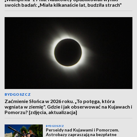
swoich badań: „Miała kilkanaście lat, budziła strach"
BYDGOSZCZ
Zaćmienie Słońca w 2026 roku. „To potęga, która
wgniata w ziemię". Gdzie i jak obserwować na Kujawach i
Pomorzu? [zdjęcia, aktualizacja]
BYDGOSZCZ
Perseidy nad Kujawami i Pomorzem.
Astrobazy zapraszają na bezpłatne