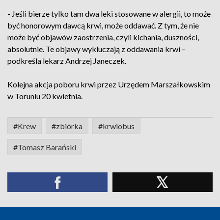
- Jeśli bierze tylko tam dwa leki stosowane w alergii, to może
być honorowym dawcą krwi, może oddawać. Z tym, że nie
może być objawów zaostrzenia, czyli kichania, duszności,
absolutnie. Te objawy wykluczają z oddawania krwi –
podkreśla lekarz Andrzej Janeczek.
Kolejna akcja poboru krwi przez Urzędem Marszałkowskim
w Toruniu 20 kwietnia.
#Krew
#zbiórka
#krwiobus
#Tomasz Barański