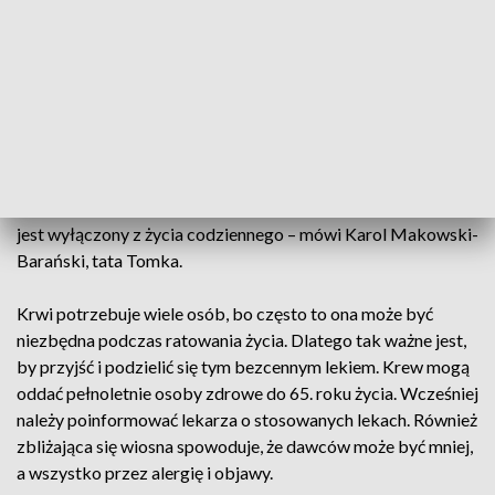
wędkarz. Choruje na białaczkę. W czwartek członkowie
Polskiego Związku Wędkarskiego przyszli do mobilnego
krwiobusu oddać krew i wspomóc chorego chłopaka.
- Dzisiaj oddajemy krew dla mojego synka Tomka
Barańskiego, który jest wędkarzem, sportowcem, mistrzem
Polski w wioślarstwie, zawodnikiem AZS UMK Toruń.
Zachorował na białaczkę limfoblastyczną i w tej chwili jakby
jest wyłączony z życia codziennego – mówi Karol Makowski-
Barański, tata Tomka.
Krwi potrzebuje wiele osób, bo często to ona może być
niezbędna podczas ratowania życia. Dlatego tak ważne jest,
by przyjść i podzielić się tym bezcennym lekiem. Krew mogą
oddać pełnoletnie osoby zdrowe do 65. roku życia. Wcześniej
należy poinformować lekarza o stosowanych lekach. Również
zbliżająca się wiosna spowoduje, że dawców może być mniej,
a wszystko przez alergię i objawy.