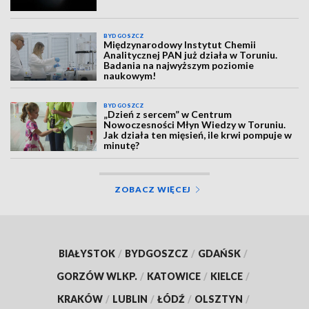
BYDGOSZCZ
Międzynarodowy Instytut Chemii
Analitycznej PAN już działa w Toruniu.
Badania na najwyższym poziomie
naukowym!
BYDGOSZCZ
„Dzień z sercem” w Centrum
Nowoczesności Młyn Wiedzy w Toruniu.
Jak działa ten mięsień, ile krwi pompuje w
minutę?
ZOBACZ WIĘCEJ
BIAŁYSTOK
/
BYDGOSZCZ
/
GDAŃSK
/
GORZÓW WLKP.
/
KATOWICE
/
KIELCE
/
KRAKÓW
/
LUBLIN
/
ŁÓDŹ
/
OLSZTYN
/