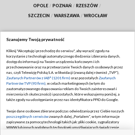
OPOLE
/
POZNAŃ
/
RZESZÓW
/
SZCZECIN
/
WARSZAWA
/
WROCŁAW
Szanujemy Twoją prywatność
Dołącz do nas:
Kliknij "Akceptuję i przechodzę do serwisu", aby wyrazić zgody na
korzystanie z technologii automatycznego śledzenia i zbierania danych,
TVP
dostęp do informacji na Twoim urządzeniu końcowym i ich
Abonament TVP
przechowywanie oraz na przetwarzanie Twoich danych osobowych przez
Regulamin TVP
nas, czyli Telewizję Polską S.A. w likwidacji (zwaną dalej również „TVP”),
Emisja w TVP
Polityka prywatności
Zaufanych Partnerów z IAB* (1201 firm)
oraz pozostałych
Zaufanych
Partnerów TVP (93 firm)
, w celach marketingowych (w tym do
Centrum informacji TVP
Moje zgody
zautomatyzowanego dopasowania reklam do Twoich zainteresowań i
mierzenia ich skuteczności) i pozostałych, które wskazujemy poniżej, a
Naziemna Telewizja Cyfrowa
Pomoc
także zgody na udostępnianie przez nas identyfikatora PPID do Google.
Sklep TVP
Biuro reklamy
Twoje dane osobowe zbierane podczas odwiedzania przez Ciebie naszych
Rada Programowa
Kontakt
poszczególnych serwisów
zwanych dalej „Portalem”, w tym informacje
zapisywane za pomocą technologii takich jak: pliki cookie, sygnalizatory
System NOS
WWW lub innych podobnych technologii umożliwiających świadczenie
dopasowanych i bezpiecznych usług, personalizację treści oraz reklam,
Informacje o nadawcy