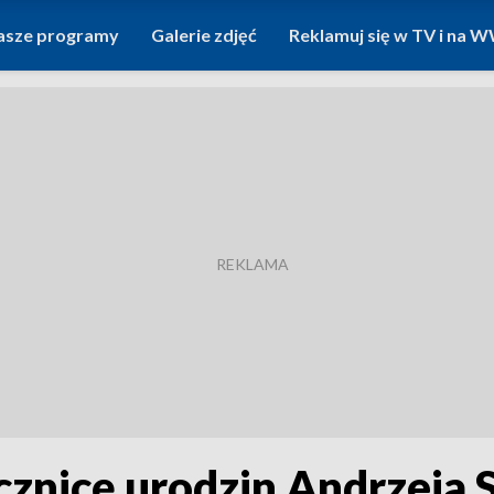
asze programy
Galerie zdjęć
Reklamuj się w TV i na
cznicę urodzin Andrzeja 