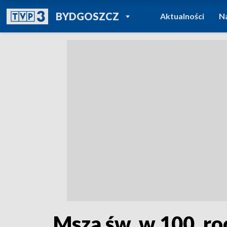
POWRÓT DO
BYDGOSZCZ
Aktualności
N
TVP REGIONY
Msza św. w 100. ro