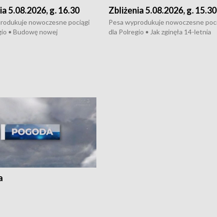
ia 5.08.2026, g. 16.30
Zbliżenia 5.08.2026, g. 15.30
rodukuje nowoczesne pociągi
Pesa wyprodukuje nowoczesne poci
gio • Budowę nowej
dla Polregio • Jak zginęła 14-letnia
ktury gazowej między
dziewczyna z Torunia • Nowelizacja
m a Gustorzynem. •
ustawy o pomocy społecznej już
rsje wokół Wojewódzkiego
obowiązuje • W lasach pojawiły się ku
Specjalistycznego we
borowiki • Urodzaj kukurydzy w regi
 • Jaka była przyczyna śmierci
i z Torunia • Nowelizacja ustawy
społecznej już obowiązuje
a