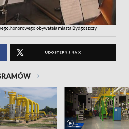
albego, honorowego obywatela miasta Bydgoszczy
UDOSTĘPNIJ NA X
OGRAMÓW