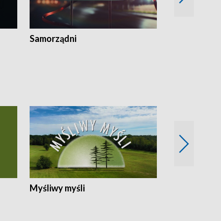
Samorządni
Wspólna sp
Myśliwy myśli
Spotkania z 