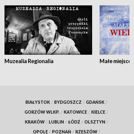
Muzealia Regionalia
Małe miejscow
BIAŁYSTOK
/
BYDGOSZCZ
/
GDAŃSK
/
GORZÓW WLKP.
/
KATOWICE
/
KIELCE
/
KRAKÓW
/
LUBLIN
/
ŁÓDŹ
/
OLSZTYN
/
OPOLE
/
POZNAŃ
/
RZESZÓW
/