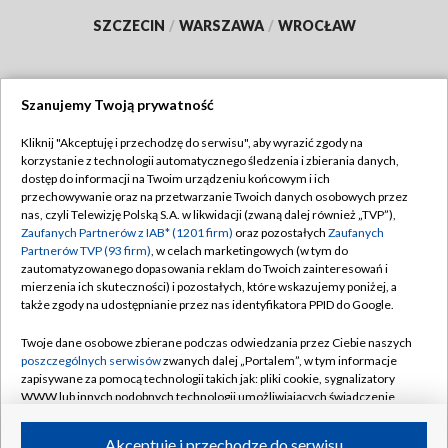
SZCZECIN
/
WARSZAWA
/
WROCŁAW
Szanujemy Twoją prywatność
Dołącz do nas:
Kliknij "Akceptuję i przechodzę do serwisu", aby wyrazić zgody na
korzystanie z technologii automatycznego śledzenia i zbierania danych,
TVP
dostęp do informacji na Twoim urządzeniu końcowym i ich
Abonament TVP
przechowywanie oraz na przetwarzanie Twoich danych osobowych przez
Regulamin TVP
nas, czyli Telewizję Polską S.A. w likwidacji (zwaną dalej również „TVP”),
Emisja w TVP
Polityka prywatności
Zaufanych Partnerów z IAB* (1201 firm)
oraz pozostałych
Zaufanych
Partnerów TVP (93 firm)
, w celach marketingowych (w tym do
Centrum informacji TVP
Moje zgody
zautomatyzowanego dopasowania reklam do Twoich zainteresowań i
mierzenia ich skuteczności) i pozostałych, które wskazujemy poniżej, a
Naziemna Telewizja Cyfrowa
Pomoc
także zgody na udostępnianie przez nas identyfikatora PPID do Google.
Sklep TVP
Biuro reklamy
Twoje dane osobowe zbierane podczas odwiedzania przez Ciebie naszych
Rada Programowa
Kontakt
poszczególnych serwisów
zwanych dalej „Portalem”, w tym informacje
zapisywane za pomocą technologii takich jak: pliki cookie, sygnalizatory
System NOS
WWW lub innych podobnych technologii umożliwiających świadczenie
dopasowanych i bezpiecznych usług, personalizację treści oraz reklam,
Informacje o nadawcy
Kanały
udostępnianie funkcji mediów społecznościowych oraz analizowanie
Akceptuję i przechodzę do serwisu