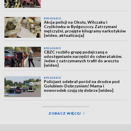
BYDGOSZCZ
Akcja policji na Okolu, Wilczaku i
Czyżkówku w Bydgoszczy. Zatrzymani
mężczyźni, przejęte kilogramy narkotyków
[wideo, aktualizacja]
BYDGOSZCZ
CBZC rozbiło grupę podejrzaną o
udostępnianie narzędzi do cyberataków.
Jeden z zatrzymanych trafił do aresztu
[wideo]
BYDGOSZCZ
Policjant odebrał poród na drodze pod
Golubiem-Dobrzyniem! Mama i
noworodek czują się dobrze [wideo]
ZOBACZ WIĘCEJ