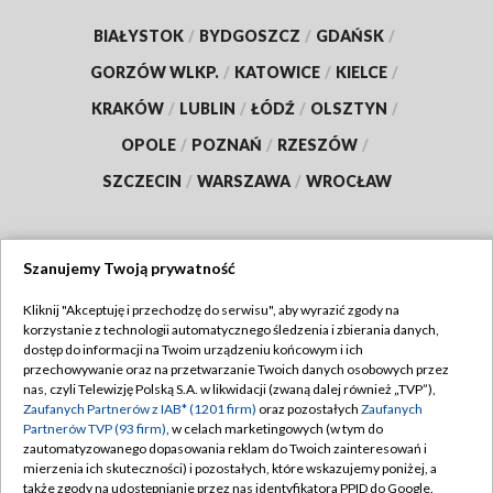
BIAŁYSTOK
/
BYDGOSZCZ
/
GDAŃSK
/
GORZÓW WLKP.
/
KATOWICE
/
KIELCE
/
KRAKÓW
/
LUBLIN
/
ŁÓDŹ
/
OLSZTYN
/
OPOLE
/
POZNAŃ
/
RZESZÓW
/
SZCZECIN
/
WARSZAWA
/
WROCŁAW
Szanujemy Twoją prywatność
Dołącz do nas:
Kliknij "Akceptuję i przechodzę do serwisu", aby wyrazić zgody na
korzystanie z technologii automatycznego śledzenia i zbierania danych,
TVP
dostęp do informacji na Twoim urządzeniu końcowym i ich
Abonament TVP
przechowywanie oraz na przetwarzanie Twoich danych osobowych przez
Regulamin TVP
nas, czyli Telewizję Polską S.A. w likwidacji (zwaną dalej również „TVP”),
Emisja w TVP
Polityka prywatności
Zaufanych Partnerów z IAB* (1201 firm)
oraz pozostałych
Zaufanych
Partnerów TVP (93 firm)
, w celach marketingowych (w tym do
Centrum informacji TVP
Moje zgody
zautomatyzowanego dopasowania reklam do Twoich zainteresowań i
mierzenia ich skuteczności) i pozostałych, które wskazujemy poniżej, a
Naziemna Telewizja Cyfrowa
Pomoc
także zgody na udostępnianie przez nas identyfikatora PPID do Google.