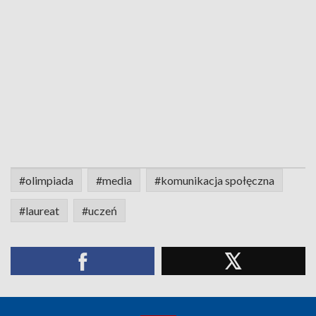
#olimpiada
#media
#komunikacja społęczna
#laureat
#uczeń