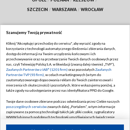
SZCZECIN
/
WARSZAWA
/
WROCŁAW
Szanujemy Twoją prywatność
Dołącz do nas:
Kliknij "Akceptuję i przechodzę do serwisu", aby wyrazić zgody na
korzystanie z technologii automatycznego śledzenia i zbierania danych,
TVP
dostęp do informacji na Twoim urządzeniu końcowym i ich
Abonament TVP
przechowywanie oraz na przetwarzanie Twoich danych osobowych przez
Regulamin TVP
nas, czyli Telewizję Polską S.A. w likwidacji (zwaną dalej również „TVP”),
Emisja w TVP
Polityka prywatności
Zaufanych Partnerów z IAB* (1201 firm)
oraz pozostałych
Zaufanych
Partnerów TVP (93 firm)
, w celach marketingowych (w tym do
Centrum informacji TVP
Moje zgody
zautomatyzowanego dopasowania reklam do Twoich zainteresowań i
mierzenia ich skuteczności) i pozostałych, które wskazujemy poniżej, a
Naziemna Telewizja Cyfrowa
Pomoc
także zgody na udostępnianie przez nas identyfikatora PPID do Google.
Sklep TVP
Biuro reklamy
Twoje dane osobowe zbierane podczas odwiedzania przez Ciebie naszych
Rada Programowa
Kontakt
poszczególnych serwisów
zwanych dalej „Portalem”, w tym informacje
zapisywane za pomocą technologii takich jak: pliki cookie, sygnalizatory
System NOS
WWW lub innych podobnych technologii umożliwiających świadczenie
dopasowanych i bezpiecznych usług, personalizację treści oraz reklam,
Informacje o nadawcy
Kanały
udostępnianie funkcji mediów społecznościowych oraz analizowanie