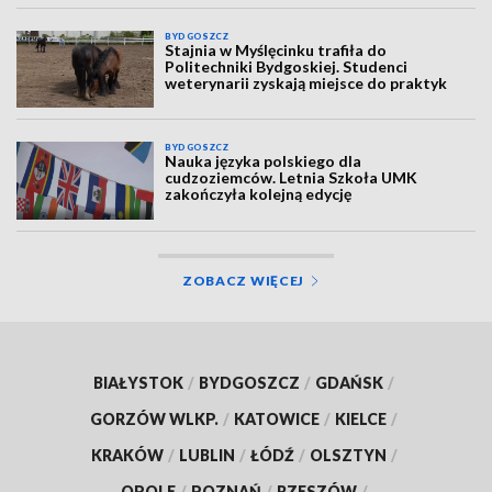
BYDGOSZCZ
Stajnia w Myślęcinku trafiła do
Politechniki Bydgoskiej. Studenci
weterynarii zyskają miejsce do praktyk
BYDGOSZCZ
Nauka języka polskiego dla
cudzoziemców. Letnia Szkoła UMK
zakończyła kolejną edycję
ZOBACZ WIĘCEJ
BIAŁYSTOK
/
BYDGOSZCZ
/
GDAŃSK
/
GORZÓW WLKP.
/
KATOWICE
/
KIELCE
/
KRAKÓW
/
LUBLIN
/
ŁÓDŹ
/
OLSZTYN
/
OPOLE
/
POZNAŃ
/
RZESZÓW
/