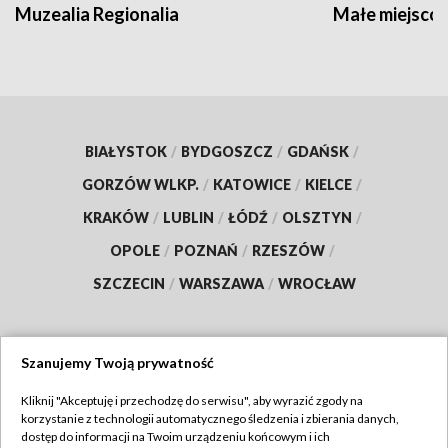
Muzealia Regionalia
Małe miejscow
BIAŁYSTOK
/
BYDGOSZCZ
/
GDAŃSK
/
GORZÓW WLKP.
/
KATOWICE
/
KIELCE
/
KRAKÓW
/
LUBLIN
/
ŁÓDŹ
/
OLSZTYN
/
OPOLE
/
POZNAŃ
/
RZESZÓW
/
SZCZECIN
/
WARSZAWA
/
WROCŁAW
Szanujemy Twoją prywatność
Dołącz do nas:
Kliknij "Akceptuję i przechodzę do serwisu", aby wyrazić zgody na
korzystanie z technologii automatycznego śledzenia i zbierania danych,
TVP
dostęp do informacji na Twoim urządzeniu końcowym i ich