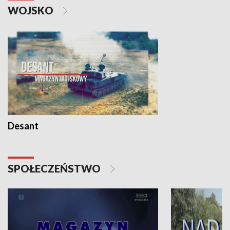
WOJSKO
Desant
SPOŁECZEŃSTWO