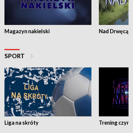
Magazyn nakielski
Nad Drwęcą
SPORT
Liga na skróty
Trening czyni 